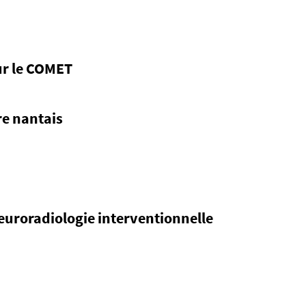
ur le COMET
re nantais
neuroradiologie interventionnelle