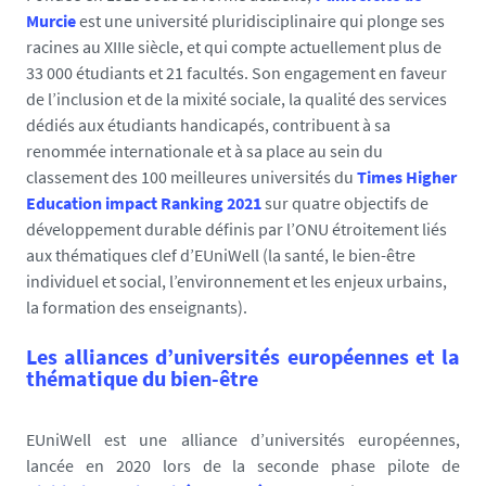
Murcie
est une université pluridisciplinaire qui plonge ses
_
racines au XIIIe siècle, et qui compte actuellement plus de
1
33 000 étudiants et 21 facultés. Son engagement en faveur
6
de l’inclusion et de la mixité sociale, la qualité des services
4
dédiés aux étudiants handicapés, contribuent à sa
7
renommée internationale et à sa place au sein du
8
classement des 100 meilleures universités du
Times Higher
5
Education impact Ranking 2021
sur quatre objectifs de
3
développement durable définis par l’ONU étroitement liés
5
aux thématiques clef d’EUniWell (la santé, le bien-être
4
individuel et social, l’environnement et les enjeux urbains,
7
la formation des enseignants).
2
2
Les alliances d’universités européennes et la
8
thématique du bien-être
-
j
EUniWell est une alliance d’universités européennes,
p
lancée en 2020 lors de la seconde phase pilote de
g