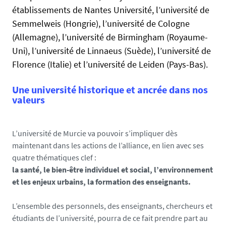
e
établissements de Nantes Université, l’université de
/
f
Semmelweis (Hongrie), l’université de Cologne
/
a
u
(Allemagne), l’université de Birmingham (Royaume-
l
-
Uni), l’université de Linnaeus (Suède), l’université de
s
n
Florence (Italie) et l’université de Leiden (Pays-Bas).
e
e
w
Une université historique et ancrée dans nos
s
valeurs
.
u
n
L’université de Murcie va pouvoir s’impliquer dès
i
maintenant dans les actions de l’alliance, en lien avec ses
v
quatre thématiques clef :
-
la santé, le bien-être individuel et social, l’environnement
n
et les enjeux urbains, la formation des enseignants.
a
n
L’ensemble des personnels, des enseignants, chercheurs et
t
étudiants de l’université, pourra de ce fait prendre part au