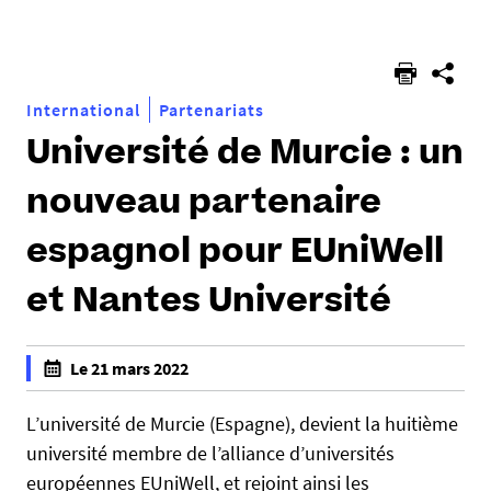
êtes
ici :
International
Partenariats
Université de Murcie : un
nouveau partenaire
espagnol pour EUniWell
et Nantes Université
h
Le 21 mars 2022
t
f
t
a
L’université de Murcie (Espagne), devient la huitième
p
l
université membre de l’alliance d’universités
s
s
européennes EUniWell, et rejoint ainsi les
: