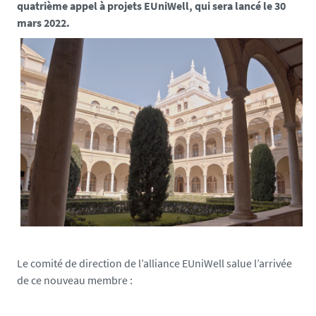
e
quatrième appel à projets EUniWell, qui sera lancé le 30
s
mars 2022.
.
f
r
/
m
e
d
i
a
s
/
p
h
o
Le comité de direction de l’alliance EUniWell salue l’arrivée
t
de ce nouveau membre :
o
/