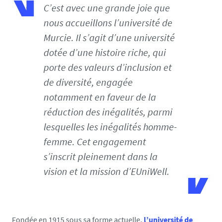
C’est avec une grande joie que
e
u
nous accueillons l’université de
n
Murcie. Il s’agit d’une université
i
dotée d’une histoire riche, qui
w
porte des valeurs d’inclusion et
e
l
de diversité, engagée
l
notamment en faveur de la
-
réduction des inégalités, parmi
m
lesquelles les inégalités homme-
u
r
femme. Cet engagement
c
s’inscrit pleinement dans la
i
vision et la mission d’EUniWell.
a
-
j
l
Fondée en 1915 sous sa forme actuelle,
l’université de
g