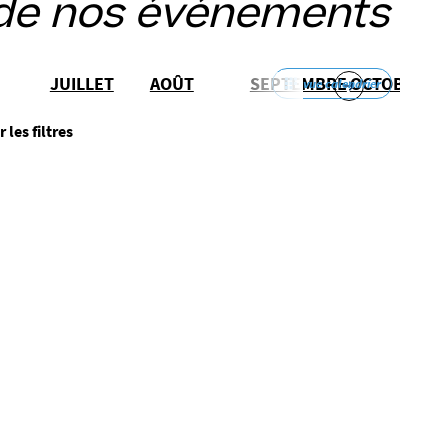
de nos événements
JUILLET
AOÛT
SEPTEMBRE
OCTOBRE
vue calendrier
r les filtres