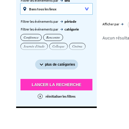
Filtrer les événements par
lieu
Filtrer les événements par
période
Afficher par
Filtrer les événements par
catégorie
Aucun résulta
Conférence
Rencontre
Journée d'étude
Colloque
Cinéma
plus de catégories
LANCER LA RECHERCHE
réinitialiser les filtres