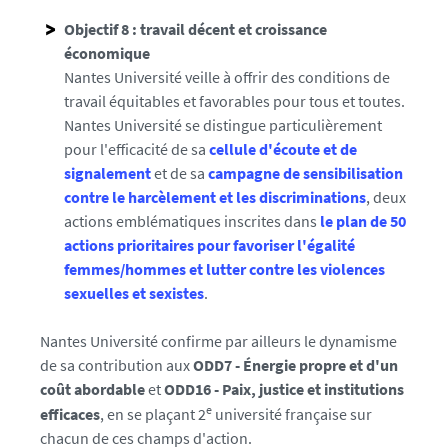
x
Objectif 8 : travail décent et croissance
4
écon
omique
1
Nantes Université veille à offrir des conditions de
6
travail équitables et favorables pour tous et toutes.
-
Nantes Université se distingue particulièrement
u
pour l'efficacité de sa
cellule d'écoute et de
n
signalement
et de sa
campagne de sensibilisation
n
contre le harcèlement et les discriminations
, deux
e
actions emblématiques inscrites dans
le plan de 50
w
actions prioritaires pour favoriser l'égalité
s
femmes/hommes et lutter contre les violences
-
sexuelles et sexistes
.
t
h
Nantes Université confirme par ailleurs le dynamisme
e
de sa contribution aux
ODD7 - Énergie propre et d'un
i
coût abordable
et
ODD16 - Paix, justice et institutions
r
e
efficaces
, en se plaçant 2
université française sur
2
chacun de ces champs d'action.
0