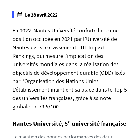
h
Le 28 avril 2022
t
f
t
a
En 2022, Nantes Université conforte la bonne
p
l
position occupée en 2021 par l'Université de
s
s
Nantes dans le classement THE Impact
:
e
Rankings, qui mesure l'implication des
/
f
universités mondiales dans la réalisation des
/
a
u
objectifs de développement durable (ODD) fixés
l
-
par l’Organisation des Nations Unies.
s
n
L'établissement maintient sa place dans le Top 5
e
e
des universités françaises, grâce à sa note
w
globale de 73.5/100
s
.
e
Nantes Université, 5
université française
u
n
Le maintien des bonnes performances des deux
i