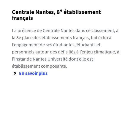
2
e
Centrale Nantes, 8
établissement
2
français
_
1
La présence de Centrale Nantes dans ce classement, à
6
la 8e place des établissements français, fait écho à
5
l’engagement de ses étudiantes, étudiants et
1
personnels autour des défis liés à l’enjeu climatique, à
5
l'instar de Nantes Université dont elle est
6
établissement composante.
3
En savoir plus
4
3
5
6
1
9
-
j