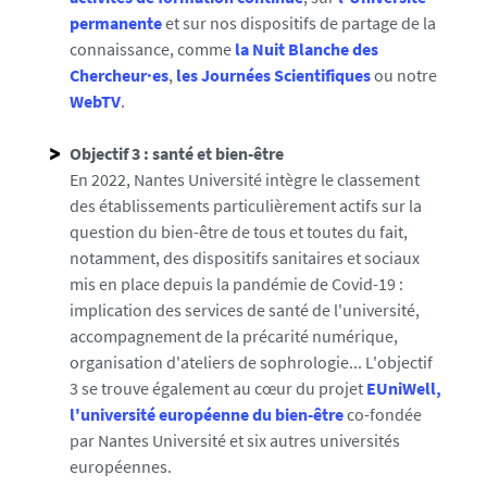
/
permanente
et sur nos dispositifs de partage de la
p
connaissance, comme
la Nuit Blanche des
h
Chercheur·es
,
les Journées Scientifiques
ou notre
o
WebTV
.
t
o
Objectif 3 : santé et bien-être
/
En 2022, Nantes Université intègre le classement
v
des établissements particulièrement actifs sur la
i
question du bien-être de tous et toutes du fait,
g
notamment, des dispositifs sanitaires et sociaux
n
mis en place depuis la pandémie de Covid-19 :
e
implication des services de santé de l'université,
t
accompagnement de la précarité numérique,
t
organisation d'ateliers de sophrologie... L'objectif
e
3 se trouve également au cœur du projet
EUniWell,
-
l'université européenne du bien-être
co-fondée
8
par Nantes Université et six autres universités
6
européennes.
3