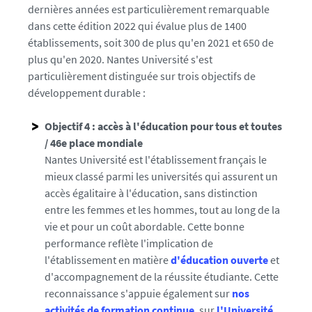
dernières années est particulièrement remarquable
v
dans cette édition 2022 qui évalue plus de 1400
-
établissements, soit 300 de plus qu'en 2021 et 650 de
n
plus qu'en 2020. Nantes Université s'est
a
particulièrement distinguée sur trois objectifs de
n
développement durable :
t
e
Objectif 4 : accès à l'éducation pour tous et toutes
s
/ 46e place mondiale
.
Nantes Université est l'établissement français le
f
mieux classé parmi les universités qui assurent un
r
accès égalitaire à l'éducation, sans distinction
/
entre les femmes et les hommes, tout au long de la
m
vie et pour un coût abordable. Cette bonne
e
performance reflète l'implication de
d
l'établissement en matière
d'éducation ouverte
et
i
d'accompagnement de la réussite étudiante
. Cette
a
reconnaissance s'appuie également sur
nos
s
activités de formation continue
, sur
l'Université