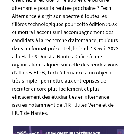
:
e
alternant·e pour la rentrée prochaine ? Tech
/
f
Alternance élargit son spectre à toutes les
/
a
u
filières technologiques pour cette édition 2023
l
-
et mettra l’accent sur l’accompagnement des
s
n
candidats à la recherche d’alternance, toujours
e
e
dans un format présentiel, le jeudi 13 avril 2023
w
à la Halle 6 Ouest à Nantes. Grâce à une
s
organisation calquée sur celle des rendez-vous
.
d’affaires BtoB, Tech Alternance a un objectif
u
très simple : permettre aux entreprises de
n
i
recruter encore plus facilement et plus
v
efficacement des étudiant·es en alternance
-
issu·es notamment de l'IRT Jules Verne et de
n
l'IUT de Nantes.
a
n
t