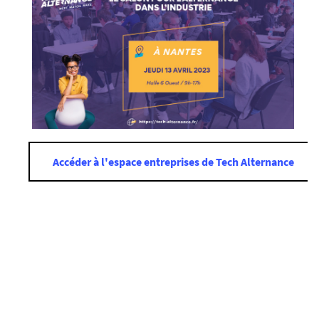
e
s
.
f
r
/
m
e
d
Accéder à l'espace entreprises de Tech Alternance
i
a
s
/
p
h
o
t
o
/