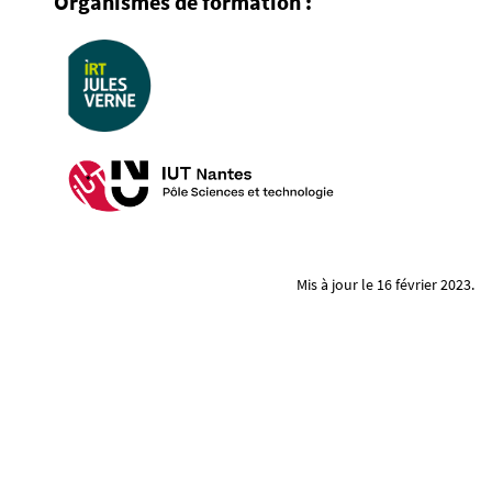
Organismes de formation :
1
9
8
7
-
j
p
g
Mis à jour le 16 février 2023.