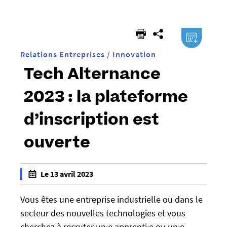
êtes
ici :
.ical
Relations Entreprises / Innovation
Tech Alternance
2023 : la plateforme
d’inscription est
ouverte
h
Le 13 avril 2023
t
f
t
a
Vous êtes une entreprise industrielle ou dans le
p
l
secteur des nouvelles technologies et vous
s
s
cherchez à recruter un·e apprenti·e ou un·e