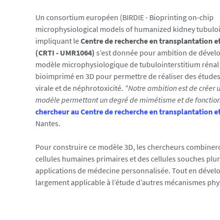
.
Un consortium européen (BIRDIE - Bioprinting on-chip
u
microphysiological models of humanized kidney tubuloi
n
impliquant le
Centre de recherche en transplantation 
i
(CRTI - UMR1064)
s’est donnée pour ambition de dével
v
modèle microphysiologique de tubulointerstitium réna
-
bioimprimé en 3D pour permettre de réaliser des études
n
virale et de néphrotoxicité.
"Notre ambition est de créer
a
modèle permettant un degré de mimétisme et de fonction
n
chercheur au Centre de recherche en transplantation 
t
Nantes.
e
s
Pour construire ce modèle 3D, les chercheurs combineron
.
cellules humaines primaires et des cellules souches plu
f
applications de médecine personnalisée. Tout en dévelop
r
largement applicable à l’étude d’autres mécanismes ph
/
m
e
d