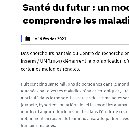
Santé du futur : un mod
comprendre les maladi
h
Le 19 février 2021
t
f
t
a
Des chercheurs nantais du Centre de recherche en
p
l
Inserm / UMR1064) démarrent la biofabrication d
s
s
certaines maladies rénales.
:
e
/
f
Huit cent cinquante millions de personnes dans le mon
/
a
touchées par diverses maladies rénales chroniques, 11e
u
l
mortalité dans le monde. Les causes de ces maladies son
-
s
(diabète, hypertension artérielle) et les modèles anima
n
e
montrent aujourd'hui leurs limites dans l'étude de ces 
e
notamment en raison de leur mauvaise adéquation avec 
w
humains malades.
s