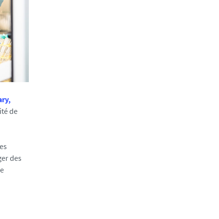
ary,
ité de
Des
ger des
re