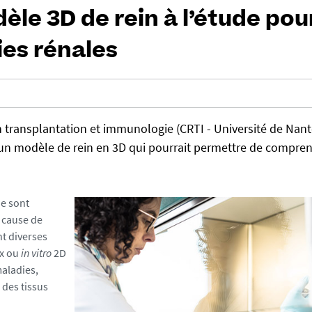
èle 3D de rein à l’étude pou
es rénales
 transplantation et immunologie (CRTI - Université de Nant
’un modèle de rein en 3D qui pourrait permettre de compre
de sont
 cause de
t diverses
ux ou
in vitro
2D
maladies,
des tissus