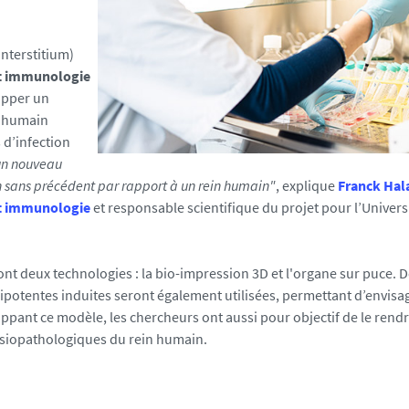
nterstitium)
et immunologie
opper un
l humain
 d’infection
 un nouveau
 sans précédent par rapport à un rein humain"
, explique
Franck Hal
et immunologie
et responsable scientifique du projet pour l’Univers
t deux technologies : la bio-impression 3D et l'organe sur puce. 
ripotentes induites seront également utilisées, permettant d’envisa
pant ce modèle, les chercheurs ont aussi pour objectif de le rend
ysiopathologiques du rein humain.