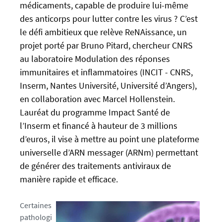
l
médicaments, capable de produire lui-même
s
s
des anticorps pour lutter contre les virus ? C’est
:
e
le défi ambitieux que relève ReNAissance, un
/
f
projet porté par Bruno Pitard, chercheur CNRS
/
a
u
au laboratoire Modulation des réponses
l
-
immunitaires et inflammatoires (INCIT - CNRS,
s
n
Inserm, Nantes Université, Université d’Angers),
e
e
en collaboration avec Marcel Hollenstein.
w
Lauréat du programme Impact Santé de
s
l’Inserm et financé à hauteur de 3 millions
.
d’euros, il vise à mettre au point une plateforme
u
universelle d’ARN messager (ARNm) permettant
n
i
de générer des traitements antiviraux de
v
manière rapide et efficace.
-
n
Certaines
a
pathologi