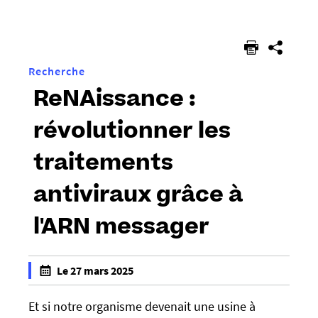
êtes
ici :
Recherche
ReNAissance :
révolutionner les
traitements
antiviraux grâce à
l'ARN messager
h
Le 27 mars 2025
t
f
t
a
Et si notre organisme devenait une usine à
p