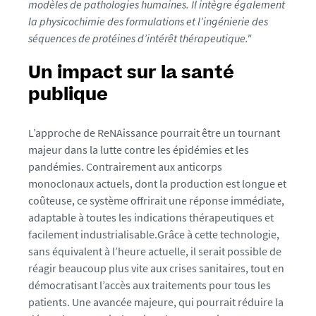
modèles de pathologies humaines. Il intègre également
e
la physicochimie des formulations et l’ingénierie des
-
séquences de protéines d’intérêt thérapeutique."
2
0
Un impact sur la santé
2
publique
4
-
p
L’approche de ReNAissance pourrait être un tournant
r
majeur dans la lutte contre les épidémies et les
e
pandémies. Contrairement aux anticorps
s
monoclonaux actuels, dont la production est longue et
e
coûteuse, ce système offrirait une réponse immédiate,
n
adaptable à toutes les indications thérapeutiques et
t
facilement industrialisable.
Grâce à cette technologie,
a
sans équivalent à l’heure actuelle, il serait possible de
t
réagir beaucoup plus vite aux crises sanitaires, tout en
i
démocratisant l’accès aux traitements pour tous les
o
patients. Une avancée majeure, qui pourrait réduire la