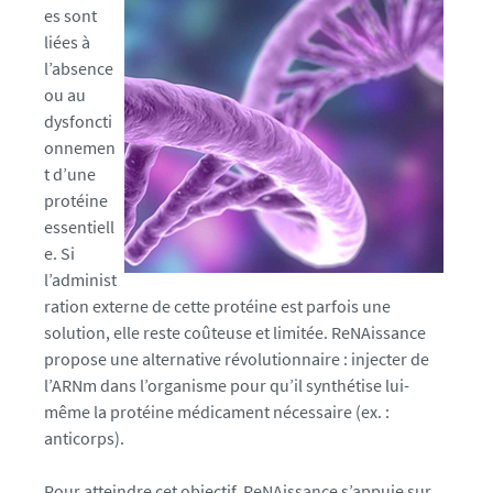
n
es sont
t
liées à
e
l’absence
s
ou au
.
dysfoncti
f
onnemen
r
t d’une
/
protéine
m
essentiell
e
e. Si
d
l’administ
i
ration externe de cette protéine est parfois une
a
solution, elle reste coûteuse et limitée. ReNAissance
s
propose une alternative révolutionnaire : injecter de
/
l’ARNm dans l’organisme pour qu’il synthétise lui-
p
même la protéine médicament nécessaire (ex. :
h
anticorps).
o
t
Pour atteindre cet objectif, ReNAissance s’appuie sur