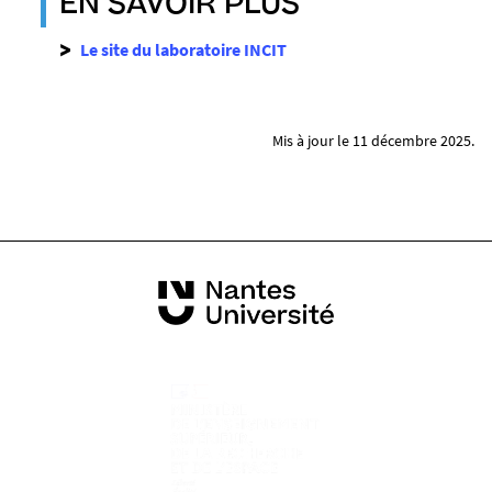
EN SAVOIR PLUS
3
0
Le site du laboratoire INCIT
6
7
2
Mis à jour le 11 décembre 2025.
8
2
0
6
3
-
j
p
g