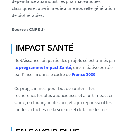
n
dépendance aux industries pharmaceutiques
-
classiques et ouvrir la voie à une nouvelle génération
l
de biothérapies.
a
u
Source : CNRS.fr
r
e
IMPACT SANTÉ
a
t
ReNAissance fait partie des projets sélectionnés par
s
le programme Impact Santé
, une initiative portée
-
par l’Inserm dans le cadre de
France 2030
.
0
0
Ce programme a pour but de soutenir les
4
recherches les plus audacieuses et à fort impact en
-
santé, en finançant des projets qui repoussent les
_
limites actuelles de la science et de la médecine.
1
7
4