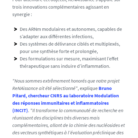
o
trois innovations complémentaires agissant en
/
synergie :
i
m
Des ARNm modulaires et autonomes, capables de
p
s’adapter aux différentes infections,
a
Des systèmes de délivrance ciblés et multiplexés,
c
pour une synthèse forte et prolongée,
t
Des formulations sur mesure, maximisant l’effet
-
thérapeutique sans induire d’inflammation.
s
a
"Nous sommes extrêmement honorés que notre projet
n
ReNAissance ait été sélectionné"
, explique
Bruno
t
Pitard, chercheur CNRS au laboratoire Modulation
e
des réponses immunitaires et inflammatoires
-
(INCIT)
.
"Il transforme la communauté de recherche en
a
réunissant des disciplines très diverses mais
n
complémentaires, allant de la chimie des nucléosides et
n
des vecteurs synthétiques à l’évaluation préclinique des
e