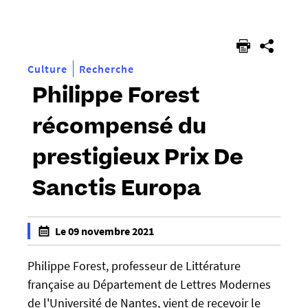
êtes
ici :
Culture
Recherche
Philippe Forest
récompensé du
prestigieux Prix De
Sanctis Europa
h
Le 09 novembre 2021
t
f
t
a
Philippe Forest, professeur de Littérature
p
l
française au Département de Lettres Modernes
s
s
de l'Université de Nantes, vient de recevoir le
: