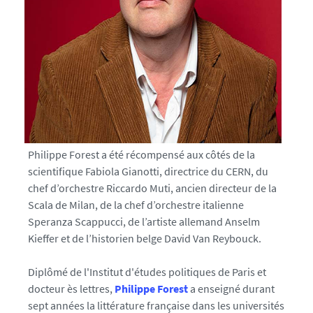
e
s
.
f
r
/
m
e
d
Philippe Forest a été récompensé aux côtés de la
i
scientifique Fabiola Gianotti, directrice du CERN, du
a
chef d’orchestre Riccardo Muti, ancien directeur de la
s
Scala de Milan, de la chef d’orchestre italienne
/
Speranza Scappucci, de l’artiste allemand Anselm
p
Kieffer et de l’historien belge David Van Reybouck.
h
o
Diplômé de l'Institut d'études politiques de Paris et
t
docteur ès lettres,
Philippe Forest
a enseigné durant
o
sept années la littérature française dans les universités
/