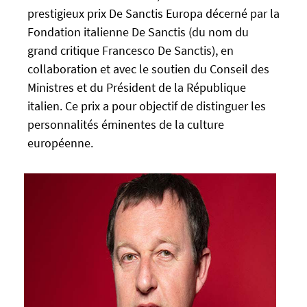
e
prestigieux prix De Sanctis Europa décerné par la
/
f
Fondation italienne De Sanctis (du nom du
/
a
u
grand critique Francesco De Sanctis), en
l
-
collaboration et avec le soutien du Conseil des
s
n
Ministres et du Président de la République
e
e
italien. Ce prix a pour objectif de distinguer les
w
personnalités éminentes de la culture
s
européenne.
.
u
n
i
v
-
n
a
n
t