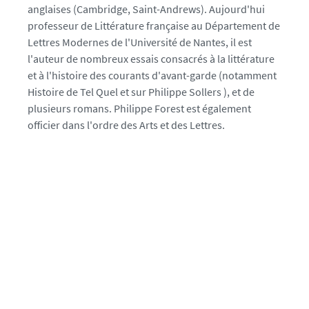
anglaises (Cambridge, Saint-Andrews). Aujourd'hui
f
professeur de Littérature française au Département de
o
Lettres Modernes de l'Université de Nantes, il est
r
l'auteur de nombreux essais consacrés à la littérature
e
et à l'histoire des courants d'avant-garde (notamment
s
Histoire de Tel Quel et sur Philippe Sollers ), et de
t
plusieurs romans. Philippe Forest est également
_
officier dans l'ordre des Arts et des Lettres.
1
6
3
6
4
4
8
9
2
7
8
7