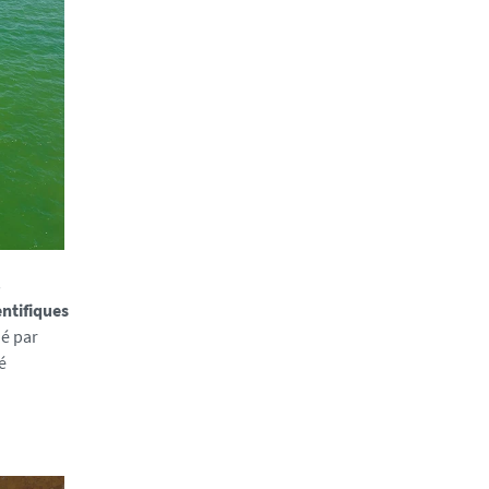
s
entifiques
né par
é