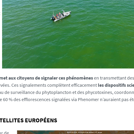
t
met aux citoyens de signaler ces phénomènes
en transmettant de
ervées. Ces signalements complètent efficacement
les dispositifs sci
au de surveillance du phytoplancton et des phycotoxines, coordon
e 60 % des efflorescences signalées via Phenomer n’auraient pas ét
ATELLITES EUROPÉENS
ur de