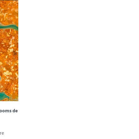
blooms de
re