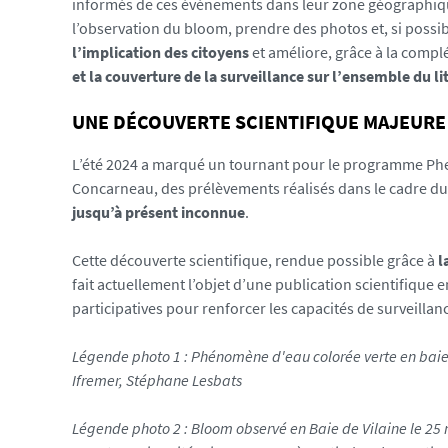
_
informés de ces événements dans leur zone géographique. 
1
l’observation du bloom, prendre des photos et, si possib
7
l’implication des citoyens
et améliore, grâce à la complé
8
et la couverture de la surveillance sur l’ensemble du l
3
UNE DÉCOUVERTE SCIENTIFIQUE MAJEURE
4
9
L’été 2024 a marqué un tournant pour le programme Phen
6
Concarneau, des prélèvements réalisés dans le cadre du 
4
jusqu’à présent inconnue
.
9
8
Cette découverte scientifique, rendue possible grâce à
l
3
fait actuellement l’objet d’une publication scientifique en
5
participatives pour renforcer les capacités de surveillan
5
Légende photo 1 : Phénomène d'eau colorée verte en baie d
Ifremer, Stéphane Lesbats
Légende photo 2 : Bloom observé en Baie de Vilaine le 25