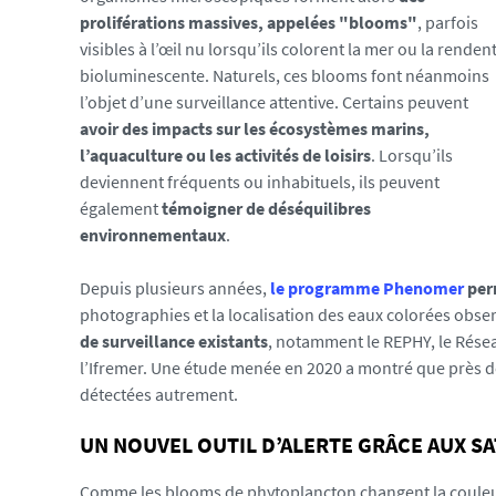
.
proliférations massives, appelées "blooms"
, parfois
u
visibles à l’œil nu lorsqu’ils colorent la mer ou la renden
n
bioluminescente. Naturels, ces blooms font néanmoins
i
l’objet d’une surveillance attentive. Certains peuvent
v
avoir des impacts sur les écosystèmes marins,
-
l’aquaculture ou les activités de loisirs
. Lorsqu’ils
n
deviennent fréquents ou inhabituels, ils peuvent
a
également
témoigner de déséquilibres
n
environnementaux
.
t
e
Depuis plusieurs années,
le programme Phenomer
per
s
photographies et la localisation des eaux colorées obs
.
de surveillance existants
, notamment le REPHY, le Rése
f
l’Ifremer. Une étude menée en 2020 a montré que près d
r
détectées autrement.
/
m
UN NOUVEL OUTIL D’ALERTE GRÂCE AUX S
e
d
Comme les blooms de phytoplancton changent la coule