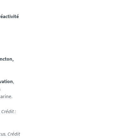
réactivité
ancton,
rvation
,
s
marine.
Crédit :
us. Crédit