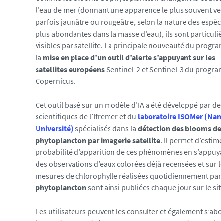
i
l'eau de mer (donnant une apparence le plus souvent ve
a
parfois jaunâtre ou rougeâtre, selon la nature des espèc
s
plus abondantes dans la masse d'eau), ils sont particul
/
visibles par satellite. La principale nouveauté du progr
p
la
mise en place d’un outil d’alerte s’appuyant sur les
h
satellites européens
Sentinel-2 et Sentinel-3 du progr
o
Copernicus.
t
o
Cet outil basé sur un modèle d’IA a été développé par de
/
scientifiques de l’Ifremer et du
laboratoire ISOMer (Nan
p
Université)
spécialisés dans la
détection des blooms de
h
phytoplancton par imagerie satellite
. Il permet d’estim
e
probabilité d’apparition de ces phénomènes en s’appuy
n
des observations d’eaux colorées déjà recensées et sur l
o
mesures de chlorophylle réalisées quotidiennement par l
m
phytoplancton
sont ainsi publiées chaque jour sur le s
e
r
Les utilisateurs peuvent les consulter et également s’ab