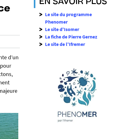
EN SAVOIR PLUS
nce
Le site du programme
Phenomer
Le site d'Isomer
La fiche de Pierre Gernez
Le site de l'Ifremer
nte d’un
 pour
ctons,
ment
 majeure