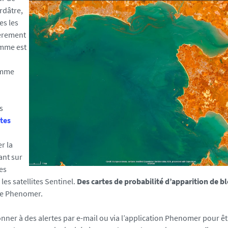
rdâtre,
es les
ièrement
amme est
amme
s
tes
er la
ant sur
es
es satellites Sentinel.
Des cartes de probabilité d’apparition de 
ite Phenomer.
onner à des alertes par e-mail ou via l’application Phenomer pour êt