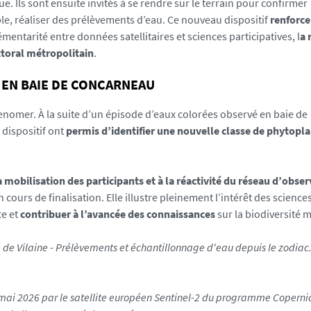
Ils sont ensuite invités à se rendre sur le terrain pour confirmer
le, réaliser des prélèvements d’eau. Ce nouveau dispositif
renforce
mentarité entre données satellitaires et sciences participatives, l
a 
ittoral métropolitain
.
 EN BAIE DE CONCARNEAU
omer. À la suite d’un épisode d’eaux colorées observé en baie de
dispositif ont
permis d’identifier une nouvelle classe de phytopl
a mobilisation des participants et à la réactivité du réseau d’obse
 cours de finalisation. Elle illustre pleinement l’intérêt des science
ce et
contribuer à l’avancée des connaissances
sur la biodiversité 
e Vilaine - Prélèvements et échantillonnage d'eau depuis le zodiac. 
 mai 2026 par le satellite européen Sentinel-2 du programme Copernic