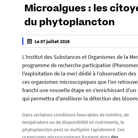
Microalgues : les citoy
du phytoplancton
h
Le 07 juillet 2026
t
f
t
a
L’Institut des Substances et Organismes de la Mer
p
l
programme de recherche participative (Phenomer 2
s
s
l'exploitation de la mer) dédié à l’observation de
:
e
ces organismes microscopiques que l'on retrouve
/
f
franchi une nouvelle étape en s'enrichissant d’un
/
a
u
qui permettra d'améliorer la détection des bloo
l
-
s
n
Dans certaines conditions favorables de lumière, de
e
e
température ou de disponibilité en nutriments, le
w
phytoplancton peut se multiplier rapidement. Ces
s
organismes microscopiques forment alors
des