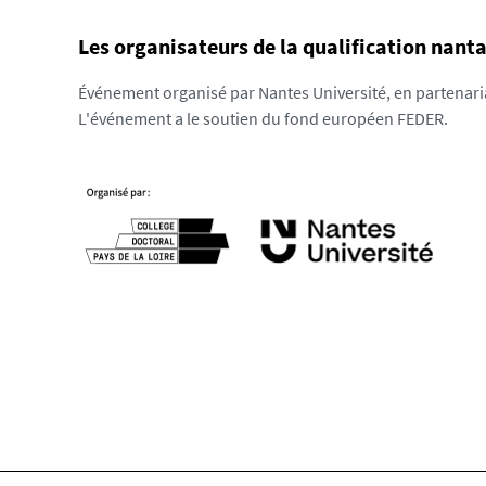
5
Les organisateurs de la qualification nanta
4
9
Événement organisé par Nantes Université, en partenariat
2
L'événement a le soutien du fond européen FEDER.
8
-
p
n
g