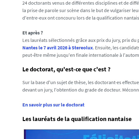
2
24 doctorants venus de différentes disciplines et de diff
2
la prise de parole sur scène dans le but de vulgariser leu
-
d'entre-eux ont concouru lors de la qualification nantai
v
i
Et après ?
s
Les lauréats sélectionnés grâce aux prix du jury, prix du p
u
Nantes le 7 avril 2026 à Stereolux
. Ensuite, les candidat
e
peut-être même jusqu'en finale internationale à l'auto
l
-
Le doctorat, qu'est-ce que c'est ?
p
Sur la base d'un sujet de thèse, les doctorant·es effect
o
devant un jury, l'obtention du grade de docteur. Méconn
u
r
En savoir plus sur le doctorat
-
s
Les lauréats de la qualification nantaise
i
t
e