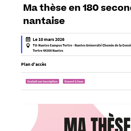
Ma thèse en 180 second
nantaise
h
Le 10 mars 2026
t
TU-Nantes Campus Tertre - Nantes Université Chemin de la Censi
t
Tertre 44300 Nantes
f
p
a
Plan d'accès
s
l
:
s
/
Gratuit sur inscription
Ouvert à tous
e
/
f
u
a
-
l
n
s
e
e
w
s