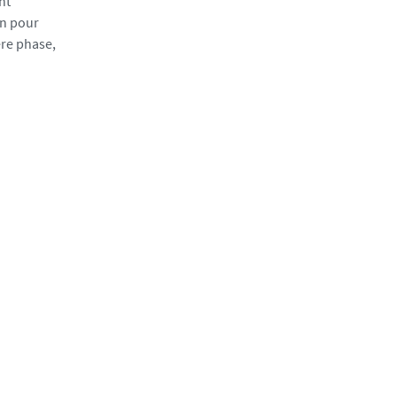
nt
in pour
ère phase,