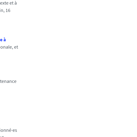
exte et à
in, 16
e à
ionale, et
outenance
tionné·es