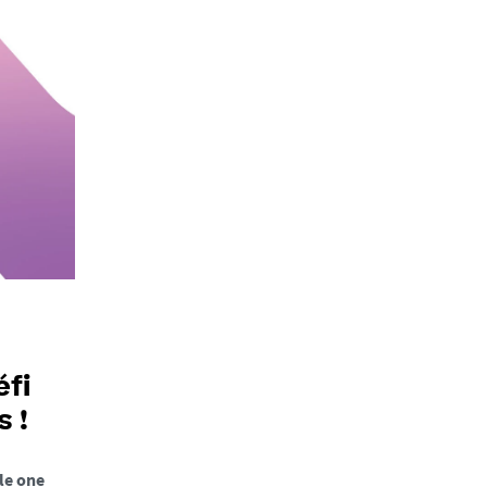
éfi
 !
le one