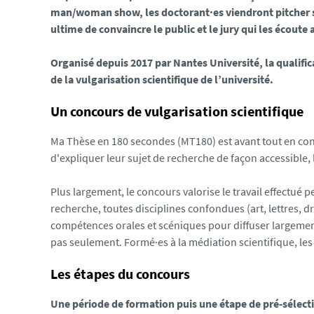
man/woman show, les doctorant·es viendront pitcher s
i
ultime de convaincre le public et le jury qui les écoute
a
s
Organisé depuis 2017 par Nantes Université, la qualifi
/
de la vulgarisation scientifique de l’université.
p
h
Un concours de vulgarisation scientifique
o
t
Ma Thèse en 180 secondes (MT180) est avant tout en conco
o
d'expliquer leur sujet de recherche de façon accessible
/
m
Plus largement, le concours valorise le travail effectué
t
recherche, toutes disciplines confondues (art, lettres, dr
1
compétences orales et scéniques pour diffuser largement 
8
pas seulement. Formé·es à la médiation scientifique, les
0
-
Les étapes du concours
2
0
Une période de formation puis une étape de pré-sélecti