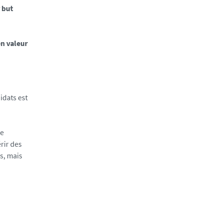
 but
en valeur
idats est
de
rir des
s, mais