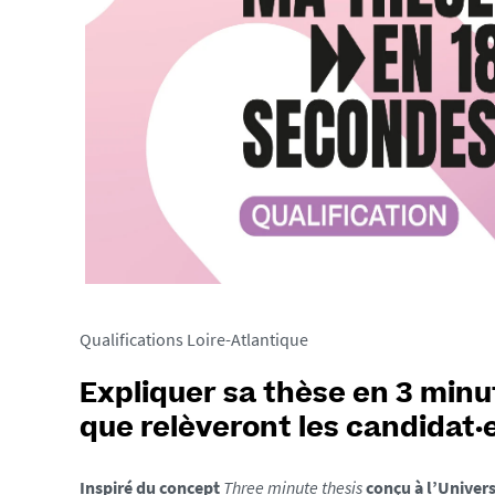
.
u
n
i
v
-
n
a
n
t
e
s
.
Qualifications Loire-Atlantique
f
r
Expliquer sa thèse en 3 minut
/
que relèveront les candidat·
m
e
Inspiré du concept
Three minute thesis
conçu à l’Univer
d