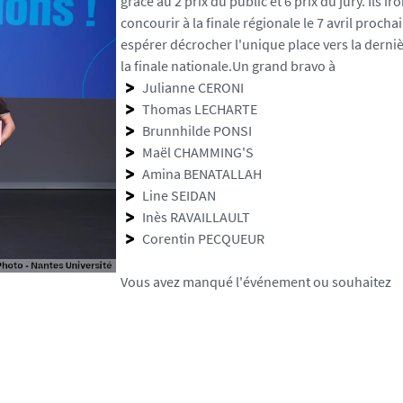
grâce au 2 prix du public et 6 prix du jury. Ils iro
concourir à la finale régionale le 7 avril procha
espérer décrocher l'unique place vers la derni
la finale nationale.Un grand bravo à
Julianne CERONI
Thomas LECHARTE
Brunnhilde PONSI
Maël CHAMMING'S
Amina BENATALLAH
Line SEIDAN
Inès RAVAILLAULT
Corentin PECQUEUR
Vous avez manqué l'événement ou souhaitez