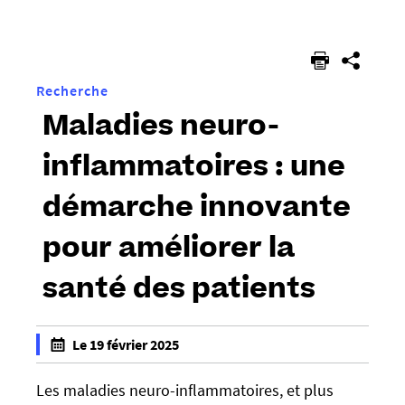
êtes
ici :
Recherche
Maladies neuro-
inflammatoires : une
démarche innovante
pour améliorer la
santé des patients
h
Le 19 février 2025
t
f
t
a
Les maladies neuro-inflammatoires, et plus
p