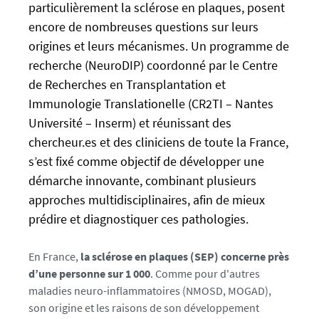
l
particulièrement la sclérose en plaques, posent
s
s
encore de nombreuses questions sur leurs
:
e
origines et leurs mécanismes. Un programme de
/
f
recherche (NeuroDIP) coordonné par le Centre
/
a
u
de Recherches en Transplantation et
l
-
Immunologie Translationelle (CR2TI – Nantes
s
n
Université – Inserm) et réunissant des
e
e
chercheur.es et des cliniciens de toute la France,
w
s’est fixé comme objectif de développer une
s
démarche innovante, combinant plusieurs
.
approches multidisciplinaires, afin de mieux
u
prédire et diagnostiquer ces pathologies.
n
i
v
En France,
la sclérose en plaques (SEP) concerne près
-
d’une personne sur 1 000
. Comme pour d'autres
n
maladies neuro-inflammatoires (NMOSD, MOGAD),
a
son origine et les raisons de son développement