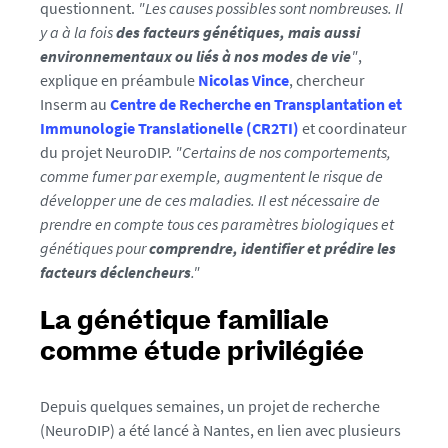
n
questionnent.
"Les causes possibles sont nombreuses. Il
t
y a à la fois
des facteurs génétiques, mais aussi
e
environnementaux ou liés à nos modes de vie
"
,
s
explique en préambule
Nicolas Vince
, chercheur
.
Inserm au
Centre de Recherche en Transplantation et
f
Immunologie Translationelle (CR2TI)
et coordinateur
r
du projet NeuroDIP.
"Certains de nos comportements,
/
comme fumer par exemple, augmentent le risque de
m
développer une de ces maladies. Il est nécessaire de
e
prendre en compte tous ces paramètres biologiques et
d
génétiques pour
comprendre, identifier et prédire les
i
facteurs déclencheurs
."
a
s
La génétique familiale
/
comme étude privilégiée
p
h
Depuis quelques semaines, un projet de recherche
o
(NeuroDIP) a été lancé à Nantes, en lien avec plusieurs
t