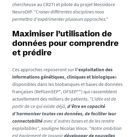
chercheuse au CR2TI et pilote du projet Messidore
4
NeuroDIP.
"Croiser différentes disciplines nous
-
permettra d’expérimenter plusieurs approches."
j
p
Maximiser l’utilisation de
g
données pour comprendre
et prédire
Ces approches reposeront sur
l’exploitation des
informations génétiques, cliniques et biologique
s
disponibles dans les biobanques et bases de données
françaises (RefGenSEP*, OFSEP**) qui rassemblent
actuellement des milliers de patients.
"L’idée est de
partir de ce qui existe déjà,
d’être en capacité
d’harmoniser toutes ces données, de faciliter leur
connectabilité
avec d’autres bases et de les rendre
exploitables"
, souligne Nicolas Vince.
"Notre ambition
est également de pouvoir
développer de nouvelles