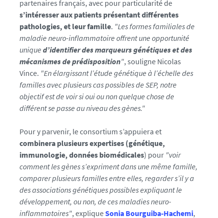
partenaires français, avec pour particularité de
o
s’intéresser aux patients présentant différentes
/
pathologies, et leur famille
.
"Les formes familiales de
d
maladie neuro-inflammatoire offrent une opportunité
a
unique
d’identifier des marqueurs génétiques et des
t
mécanismes de prédisposition
"
, souligne Nicolas
a
Vince.
"En élargissant l’étude génétique à l’échelle des
_
familles avec plusieurs cas possibles de SEP, notre
1
objectif est de voir si oui ou non quelque chose de
7
différent se passe au niveau des gènes."
3
9
Pour y parvenir, le consortium s’appuiera et
9
combinera plusieurs expertises (génétique,
6
immunologie, données biomédicales
) pour
"voir
0
comment les gènes s’expriment dans une même famille,
1
comparer plusieurs familles entre elles, regarder s’il y a
9
des associations génétiques possibles expliquant le
1
développement, ou non, de ces maladies neuro-
7
inflammatoires"
, explique
Sonia Bourguiba-Hachemi
,
5