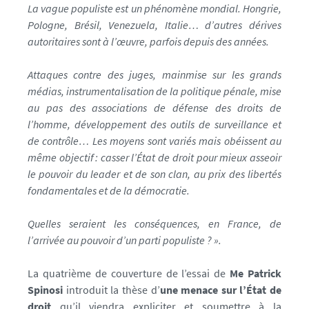
La vague populiste est un phénomène mondial. Hongrie,
t
Pologne, Brésil, Venezuela, Italie… d’autres dérives
o
autoritaires sont à l’œuvre, parfois depuis des années.
/
a
Attaques contre des juges, mainmise sur les grands
f
médias, instrumentalisation de la politique pénale, mise
f
au pas des associations de défense des droits de
i
l’homme, développement des outils de surveillance et
c
de contrôle… Les moyens sont variés mais obéissent au
h
même objectif : casser l’État de droit pour mieux asseoir
e
le pouvoir du leader et de son clan, au prix des libertés
-
fondamentales et de la démocratie.
a
3
Quelles seraient les conséquences, en France, de
-
l’arrivée au pouvoir d’un parti populiste ? ».
l
o
La quatrième de couverture de l’essai de
Me Patrick
w
Spinosi
introduit la thèse d’
une menace sur l’État de
_
droit
qu’il viendra expliciter et soumettre à la