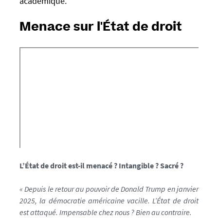
académique.
a
n
Menace sur l'État de droit
t
e
s
.
f
r
/
m
e
d
i
a
L’État de droit est-il menacé ? Intangible ? Sacré ?
s
/
« Depuis le retour au pouvoir de Donald Trump en janvier
p
2025, la démocratie américaine vacille. L’État de droit
h
est attaqué. Impensable chez nous ? Bien au contraire.
o