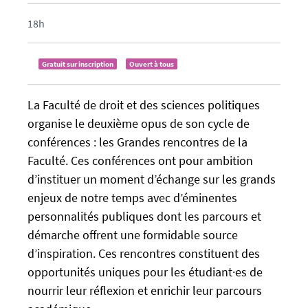
t
f
p
a
18h
s
l
:
s
Gratuit sur inscription
Ouvert à tous
/
e
/
f
u
a
La Faculté de droit et des sciences politiques
-
l
organise le deuxième opus de son cycle de
n
s
conférences : les Grandes rencontres de la
e
e
Faculté. Ces conférences ont pour ambition
w
d’instituer un moment d’échange sur les grands
s
enjeux de notre temps avec d’éminentes
.
personnalités publiques dont les parcours et
u
n
démarche offrent une formidable source
i
d’inspiration. Ces rencontres constituent des
v
opportunités uniques pour les étudiant·es de
-
nourrir leur réflexion et enrichir leur parcours
n