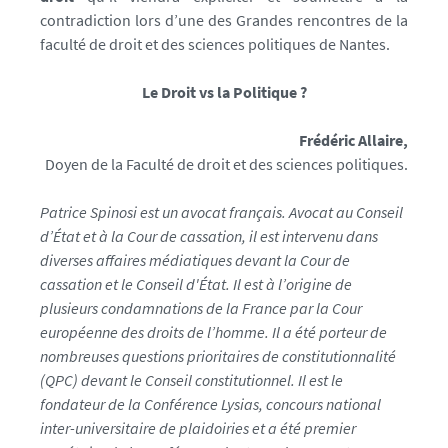
1
contradiction lors d’une des Grandes rencontres de la
7
faculté de droit et des sciences politiques de Nantes.
5
7
Le Droit vs la Politique ?
6
8
Frédéric Allaire,
1
Doyen de la Faculté de droit et des sciences politiques.
5
2
Patrice Spinosi est un avocat français. Avocat au Conseil
9
d’État et à la Cour de cassation, il est intervenu dans
5
diverses affaires médiatiques devant la Cour de
4
cassation et le Conseil d'État. Il est à l’origine de
0
plusieurs condamnations de la France par la Cour
-
européenne des droits de l’homme. Il a été porteur de
j
nombreuses questions prioritaires de constitutionnalité
p
(QPC) devant le Conseil constitutionnel. Il est le
g
fondateur de la Conférence Lysias, concours national
inter-universitaire de plaidoiries et a été premier