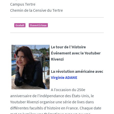
l
Campus Tertre
s
Chemin de la Censive du Tertre
e
f
Gratuit
Ouvert à tous
a
l
s
e
Le tour de l’Histoire
Événement avec le Youtuber
Rivenzi
La révolution américaine avec
Virginie ADANE
A l’occasion du 250e
anniversaire de l'indépendance des États-Unis, le
Youtuber Rivenzi organise une série de lives dans
différentes facultés d’histoire en France. Chaque date