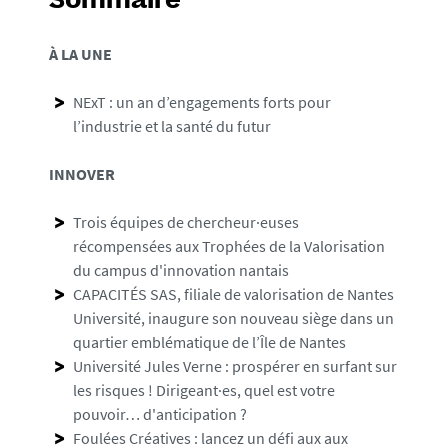
Sommaire
_
c
À LA UNE
r
o
NExT : un an d’engagements forts pour
p
l’industrie et la santé du futur
INNOVER
Trois équipes de chercheur·euses
récompensées aux Trophées de la Valorisation
du campus d'innovation nantais
CAPACITÉS SAS, filiale de valorisation de Nantes
Université, inaugure son nouveau siège dans un
quartier emblématique de l’Île de Nantes
Université Jules Verne : prospérer en surfant sur
les risques ! Dirigeant·es, quel est votre
pouvoir… d'anticipation ?
Foulées Créatives : lancez un défi aux aux