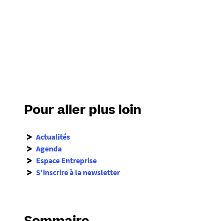
2
_
1
6
4
8
8
0
6
4
Pour aller plus loin
8
8
Actualités
0
Agenda
9
Espace Entreprise
6
S'inscrire à la newsletter
-
p
n
g