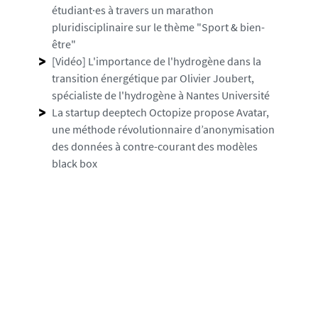
étudiant·es à travers un marathon
pluridisciplinaire sur le thème "Sport & bien-
être"
[Vidéo] L'importance de l'hydrogène dans la
transition énergétique par Olivier Joubert,
spécialiste de l'hydrogène à Nantes Université
La startup deeptech Octopize propose Avatar,
une méthode révolutionnaire d’anonymisation
des données à contre-courant des modèles
black box
RECRUTER
Les inscriptions au forum des entreprises de
l'IUT de Saint-Nazaire sont ouvertes
L'édition du Forum des métiers du Droit se
tiendra le mardi 21 novembre
SOUTENIR