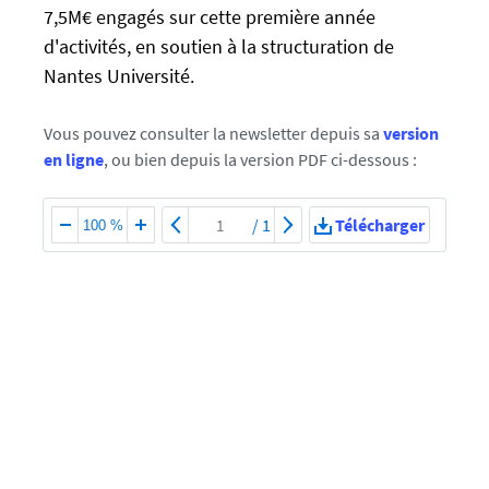
/
7,5M€ engagés sur cette première année
u
d'activités, en soutien à la structuration de
-
Nantes Université.
n
e
w
Vous pouvez consulter la newsletter depuis sa
version
s
en ligne
, ou bien depuis la version PDF ci-dessous :
.
u
/
1
Télécharger
100 %
n
i
v
-
n
a
n
t
e
s