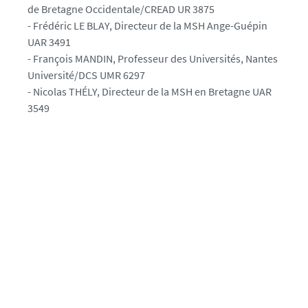
-
de Bretagne Occidentale/CREAD UR 3875
s
- Frédéric LE BLAY, Directeur de la MSH Ange-Guépin
o
UAR 3491
c
- François MANDIN, Professeur des Universités, Nantes
i
Université/DCS UMR 6297
e
- Nicolas THÉLY, Directeur de la MSH en Bretagne UAR
t
3549
e
s
-
j
u
i
n
2
0
2
4
-