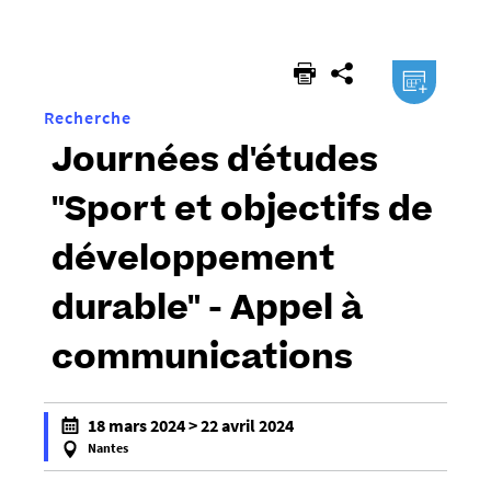
êtes
ici :
.ical
Recherche
Journées d'études
"Sport et objectifs de
développement
durable" - Appel à
communications
h
18 mars 2024 > 22 avril 2024
t
Nantes
t
f