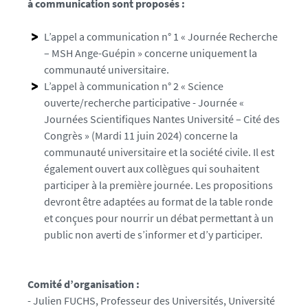
à communication sont proposés :
o
/
L’appel a communication n° 1 « Journée Recherche
i
– MSH Ange-Guépin » concerne uniquement la
m
communauté universitaire.
a
L’appel à communication n° 2 « Science
g
ouverte/recherche participative - Journée «
e
Journées Scientifiques Nantes Université – Cité des
-
Congrès » (Mardi 11 juin 2024) concerne la
a
communauté universitaire et la société civile. Il est
a
également ouvert aux collègues qui souhaitent
c
participer à la première journée. Les propositions
-
devront être adaptées au format de la table ronde
s
et conçues pour nourrir un débat permettant à un
p
public non averti de s’informer et d’y participer.
o
r
t
Comité d’organisation :
s
- Julien FUCHS, Professeur des Universités, Université