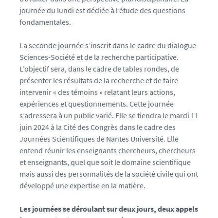
n
journée du lundi est dédiée à l’étude des questions
t
fondamentales.
e
s
La seconde journée s’inscrit dans le cadre du dialogue
.
Sciences-Société et de la recherche participative.
f
L’objectif sera, dans le cadre de tables rondes, de
r
présenter les résultats de la recherche et de faire
/
intervenir « des témoins » relatant leurs actions,
m
expériences et questionnements. Cette journée
e
s’adressera à un public varié. Elle se tiendra le mardi 11
d
juin 2024 à la Cité des Congrès dans le cadre des
i
Journées Scientifiques de Nantes Université. Elle
a
entend réunir les enseignants chercheurs, chercheurs
s
et enseignants, quel que soit le domaine scientifique
/
mais aussi des personnalités de la société civile qui ont
p
développé une expertise en la matière.
h
o
Les journées se déroulant sur deux jours, deux appels
t