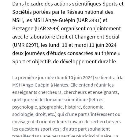
p
a
Dans le cadre des actions scientifiques Sports et
s
l
Sociétés portées par le Réseau national des
:
s
MSH, les MSH Ange-Guépin (UAR 3491) et
/
e
Bretagne (UAR 3549) organisent conjointement
/
f
avec le laboratoire Droit et Changement Social
u
a
(UMR 6297), les lundi 10 et mardi 11 juin 2024
-
l
n
deux journées d’études consacrées au thème «
s
e
e
Sport et objectifs de développement durable.
w
s
La première journée (lundi 10 juin 2024) se tiendra à la
.
MSH Ange-Guépin à Nantes. Elle entend réunir les
u
enseignants chercheurs, chercheurs et enseignants,
n
quel que soit le domaine scientifique (lettres,
i
psychologie, géographie, histoire, économie,
v
sociologie, droit, etc.) qui d’une part s’intéressent ou
-
envisagent d’orienter leurs travaux de recherche vers
n
les questions sportives ; d’autre part souhaitent
a
travailler dans une perspective pluridisciplinaire. La