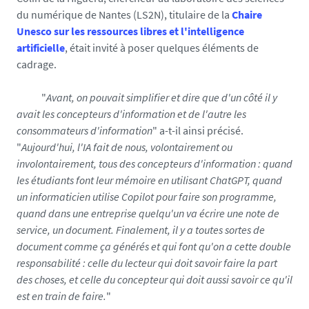
/
du numérique de Nantes (LS2N), titulaire de la
Chaire
p
Unesco sur les ressources libres et l'intelligence
1
artificielle
, était invité à poser quelques éléments de
1
cadrage.
0
0
"
Avant, on pouvait simplifier et dire que d'un côté il y
0
avait les concepteurs d'information et de l'autre les
4
consommateurs d'information
" a-t-il ainsi précisé.
8
"
Aujourd'hui, l'IA fait de nous, volontairement ou
-
involontairement, tous des concepteurs d'information : quand
w
les étudiants font leur mémoire en utilisant ChatGPT, quand
e
un informaticien utilise Copilot pour faire son programme,
b
quand dans une entreprise quelqu'un va écrire une note de
_
service, un document. Finalement, il y a toutes sortes de
1
document comme ça générés et qui font qu'on a cette double
7
responsabilité : celle du lecteur qui doit savoir faire la part
7
des choses, et celle du concepteur qui doit aussi savoir ce qu'il
7
est en train de faire.
"
3