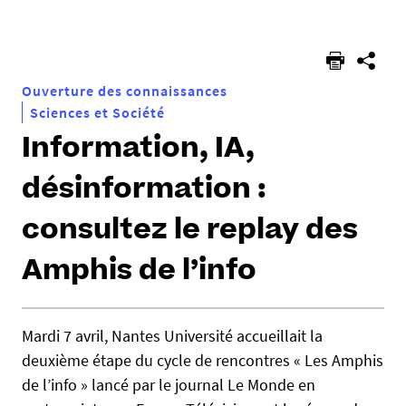
êtes
ici :
Ouverture des connaissances
Sciences et Société
Information, IA,
désinformation :
consultez le replay des
Amphis de l’info
h
Mardi 7 avril, Nantes Université accueillait la
t
deuxième étape du cycle de rencontres « Les Amphis
t
p
de l’info » lancé par le journal Le Monde en
s