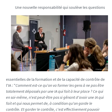
7
Une nouvelle responsabilité qui soulève les questions
9
6
1
7
5
7
4
essentielles de la formation et de la capacité de contrôle de
l'IA : "
Comment est-ce qu'on va former les gens à ne pas être
totalement dépassés par une IA qui fait à leur place ? Ce qui
en soi-même, n'est peut-être pas si gênant d'avoir une IA qui
fait et qui nous permet de, à condition qu'on garde le
contrôle. Et garder le contrôle, c'est effectivement pouvoir