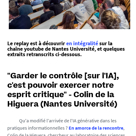
t
e
s
.
f
r
Le replay est à découvrir
en intégralité
sur la
/
chaîne youtube de Nantes Université, et quelques
m
extraits retranscrits ci-dessous.
e
d
i
"Garder le contrôle [sur l'IA],
a
c'est pouvoir exercer notre
s
esprit critique" - Colin de la
/
p
Higuera (Nantes Université)
h
o
Qu'a modifié l'arrivée de l'IA générative dans les
t
pratiques informationnelles ?
En amorce de la rencontre
,
o
Colin de la Higuera, chercheur au laboratoire des sciences