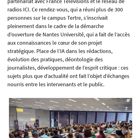
partenariat avec France Télévisions et le réseau de
:
radios ICI. Ce rendez-vous, qui a réuni plus de 300
/
personnes sur le campus Tertre, s’inscrivait
/
pleinement dans le cadre de la démarche
u
d’ouverture de Nantes Université, qui a fait de l’accès
-
aux connaissances le cœur de son projet
n
stratégique. Place de l’IA dans les rédactions,
e
w
évolution des pratiques, déontologie des
s
journalistes, développement de l’esprit critique : ces
.
sujets plus que d’actualité ont fait l’objet d’échanges
u
nourris entre les intervenants et le public.
n
i
v
-
n
a
n