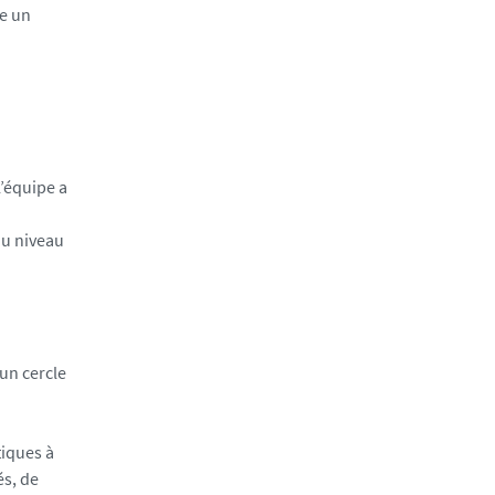
ge un
L’équipe a
au niveau
un cercle
tiques à
és, de