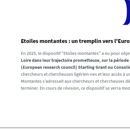
d
e
-
l
a
-
Etoiles montantes : un tremplin vers l'Euro
l
o
En 2025, le dispositif "Etoiles montantes" a eu pour objec
i
Loire dans leur trajectoire prometteuse, sur la période 
r
(European research council) Starting Grant ou Consoli
e
chercheurs et chercheuses ligérien·nes et leur accès à un
_
Montantes s’adressait aux chercheurs et chercheuses déj
1
terminer. En cours de révision, ce dispositif se verra mod
7
6
8
4
9
1