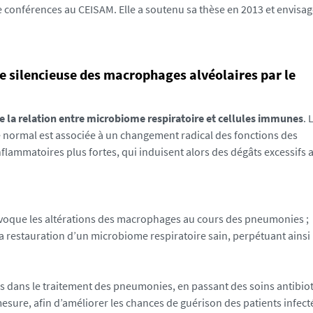
e conférences au CEISAM. Elle a soutenu sa thèse en 2013 et envisa
e silencieuse des macrophages alvéolaires par le
 la relation entre microbiome respiratoire et cellules immunes
. 
e normal est associée à un changement radical des fonctions des
lammatoires plus fortes, qui induisent alors des dégâts excessifs 
ovoque les altérations des macrophages au cours des pneumonies ;
 restauration d’un microbiome respiratoire sain, perpétuant ainsi 
urs dans le traitement des pneumonies, en passant des soins antibio
sure, afin d’améliorer les chances de guérison des patients infect