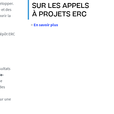
velopper.
SUR LES APPELS
 et des
À PROJETS ERC
vrir la
>
En savoir plus
dépôt ERC
sultats
e-
le
des
sur une