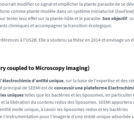
pourrait modifier ce signal et empêcher la plante parasite de se dé
liana
comme plante modèle dans un système miniaturisé (ExuFlow)
ester leur effet sur la plante-hôte et le parasite.
Son objectif
: ou
trants chimiques et accompagner la transition écologique.
nférences à l'US2B. Elle a soutenu sa thèse en 2014 et envisage un 
try coupled to Microscopy Imaging)
l’électrochimie d’entité unique
, sur la base de l'expertise et des ré
f principal de SEEMI est de
concevoir une plateforme Electrochimi
lles uniques
telles que les bactéries et les liposomes, en particulier 
 et la libération du contenu redox des liposomes. SEEMI apportera 
ntité molle unique, à savoir les liposomes redox et les bactéries
de l’instrumentation pour l’imagerie d’une entité unique adsorbée 