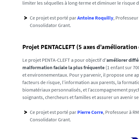
t
limiter les séquelles à long-terme et diminuer le risque 
o
r
Ce projet est porté par
Antoine Roquilly
, Professeur
i
Consolidator Grant.
e
l
-
Projet PENTACLEFT (5 axes d’amélioration d
r
Le projet PENTA-CLEFT a pour objectif d'
améliorer diffé
e
malformation faciale la plus fréquente
(1 enfant sur 70
g
et environnementaux. Pour y parvenir, il propose une ap
i
facteurs de risque, l’information aux parents, la formatio
o
biomatériaux personnalisés, et l’accompagnement psyc
n
soignants, chercheurs et familles et assurer un avenir ser
-
p
Ce projet est porté par
Pierre Corre
, Professeur à RM
a
Consolidator Grant.
y
s
-