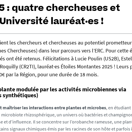
5 : quatre chercheuses et
niversité lauréat·es !
tient les chercheurs et chercheuses au potentiel prometteur
es Chercheuses) dans leur parcours vers l’ERC. Pour cette é
s ont été retenus. Félicitations à Lucie Poulin (US2B), Estel
oquilly (CR2TI), lauréat·es Étoiles Montantes 2025 ! Leurs 
€ par la Région, pour une durée de 18 mois.
ante modulée par les activités microbiennes via
s synthétiques)
maîtriser les interactions entre plantes et microbes
, en étudiant 
eur microbiote rhizosphérique, un univers où bactéries et champigno
et d’influence. Il se concentre sur l’orobanche rameuse, une plan
tains signaux chimiques émis par les racines de son hôte et parfois 