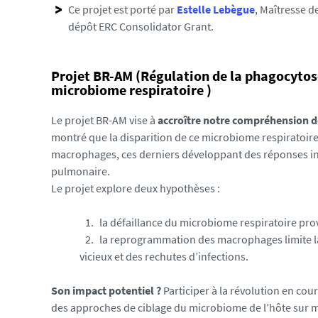
Ce projet est porté par
Estelle Lebègue
, Maîtresse d
i
dépôt ERC Consolidator Grant.
a
s
/
Projet BR-AM (Régulation de la phagocytos
p
microbiome respiratoire )
h
o
Le projet BR-AM vise à
accroître notre compréhension de
t
montré que la disparition de ce microbiome respiratoir
o
macrophages, ces derniers développant des réponses inf
/
pulmonaire.
l
Le projet explore deux hypothèses :
o
g
la défaillance du microbiome respiratoire pr
o
la reprogrammation des macrophages limite la
-
vicieux et des rechutes d’infections.
v
e
Son impact potentiel ?
Participer à la révolution en co
c
des approches de ciblage du microbiome de l’hôte sur me