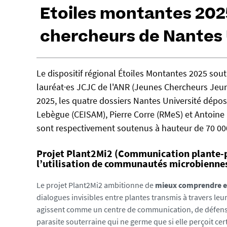
Etoiles montantes 202
chercheurs de Nantes U
h
Le dispositif régional Étoiles Montantes 2025 sou
t
lauréat·es JCJC de l'ANR (Jeunes Chercheurs Jeun
t
p
2025, les quatre dossiers Nantes Université déposé
s
Lebègue (CEISAM), Pierre Corre (RMeS) et Antoine R
:
sont respectivement soutenus à hauteur de 70 000
/
/
Projet Plant2Mi2 (Communication plante-pl
u
l’utilisation de communautés microbienne
-
n
Le projet Plant2Mi2 ambitionne de
mieux comprendre et 
e
dialogues invisibles entre plantes transmis à travers l
w
agissent comme un centre de communication, de défense 
s
parasite souterraine qui ne germe que si elle perçoit cer