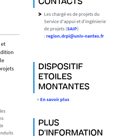
CONTACTS
Les chargé·es de projets du
Service d'appui et d'ingénierie
de projets (
SAIP
)
:
region.drpi@univ-nantes.fr
 et
dition
le
DISPOSITIF
projets
ETOILES
MONTANTES
>
En savoir plus
les
ns
PLUS
te
induits
D'INFORMATION