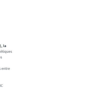
, la
nétiques
es
s entre
RC