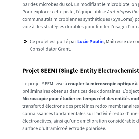
.
par des microbes du sol. En modifiant le microbiote, on 
u
Pour explorer cette piste, l’équipe utilise
Arabidopsis tha
n
communautés microbiennes synthétiques (SynComs) pour t
i
voie à des stratégies durables pour limiter l’usage d’in
v
-
Ce projet est porté par
Lucie Poulin
, Maîtresse de co
n
Consolidator Grant.
a
n
Projet SEEMI (Single-Entity Electrochemis
t
e
Le projet SEEMI vise à
coupler la microscopie optique à 
s
préliminaires obtenus dans ces deux domaines. L’objecti
.
Microscopie pour étudier en temps réel des entités mo
f
transfert d’électrons des protéines redox membranaires
r
connaissances fondamentales sur l’activité redox d’une e
/
électroactives, ainsi qu’une amélioration considérable 
m
surface d’ultramicroélectrode polarisée.
e
d