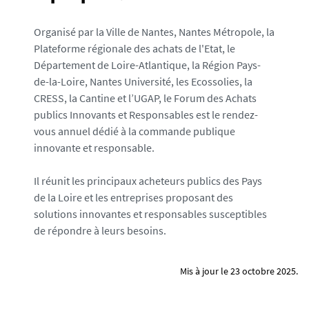
_
1
Organisé par la Ville de Nantes, Nantes Métropole, la
7
Plateforme régionale des achats de l'Etat, le
6
Département de Loire-Atlantique, la Région Pays-
1
de-la-Loire, Nantes Université, les Ecossolies, la
2
CRESS, la Cantine et l’UGAP, le Forum des Achats
2
publics Innovants et Responsables est le rendez-
3
vous annuel dédié à la commande publique
0
innovante et responsable.
1
8
Il réunit les principaux acheteurs publics des Pays
4
de la Loire et les entreprises proposant des
7
solutions innovantes et responsables susceptibles
1
de répondre à leurs besoins.
-
p
n
Mis à jour le 23 octobre 2025.
g