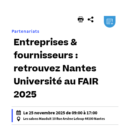
êtes
ici :
.ical
Partenariats
Entreprises &
fournisseurs :
retrouvez Nantes
Université au FAIR
2025
h
Le 25 novembre 2025 de 09:00 à 17:00
t
Les salons Mauduit 10 Rue Arsène Leloup 44100 Nantes
t
f