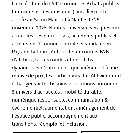
p
a
La 4e édition du FAIR (Forum des Achats publics
s
l
Innovants et Responsables) aura lieu cette
:
s
année au Salon Mauduit à Nantes le 25
/
e
novembre 2025. Nantes Université sera présente
/
f
aux côtés des entreprises, acheteurs publics et
u
a
acteurs de l'économie sociale et solidaire en
-
l
n
Pays-de-la-Loire. Autour de rencontres B2B,
s
e
e
d'ateliers, tables rondes et de pitchs
w
dynamiques d'entreprises qui amèneront à une
s
remise de prix, les participants du FAIR viendront
.
échanger sur les besoins et solutions autour de
u
8 univers d'achat clés : mobilité durable,
n
numérique responsable, communication &
i
événementiel, alimentation, aménagement de
v
-
l'espace public, accompagnement aux
n
transitions, réemploi et inclusion.
a