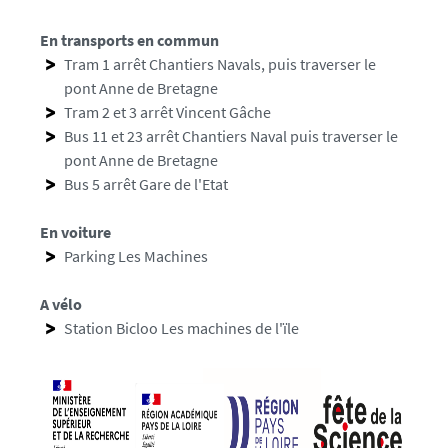
/
En transports en commun
f
Tram 1 arrêt Chantiers Navals, puis traverser le
d
pont Anne de Bretagne
s
Tram 2 et 3 arrêt Vincent Gâche
2
Bus 11 et 23 arrêt Chantiers Naval puis traverser le
2
pont Anne de Bretagne
-
Bus 5 arrêt Gare de l'Etat
v
d
En voiture
s
Parking Les Machines
-
s
A vélo
a
Station Bicloo Les machines de l'ïle
m
e
d
i
-