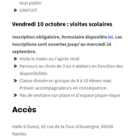
tout public
t
GRATUIT
e
s
Vendredi 10 octobre : visites scolaires
.
f
Inscription obligatoire, formulaire disponible
ici
. Les
r
inscriptions sont ouvertes jusqu'au mercredi 24
/
septembre.
m
Visite le matin ou l'après-midi
e
Parcours au choix de 3 ou 4 ateliers en fonction des
d
disponibilités
i
Classe divisée en groupe de 8 à 10 élèves max.
a
Prévoir accompagnateurs en conséquence.
s
Pas de vestiaire sur place ni d'espace pique-nique
/
p
Accès
h
o
Halle 6 Ouest, 42 rue de la Tour d'Auvergne, 44200
t
Nantes
o