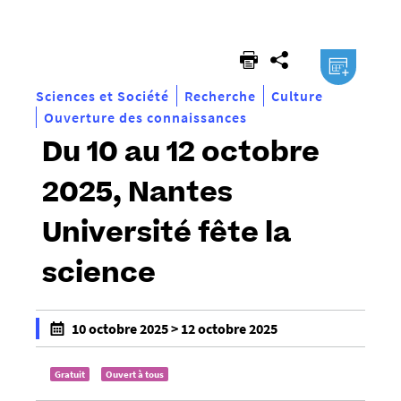
êtes
ici :
.ical
Sciences et Société
Recherche
Culture
Ouverture des connaissances
Du 10 au 12 octobre
2025, Nantes
Université fête la
science
h
10 octobre 2025 > 12 octobre 2025
t
f
t
a
Gratuit
Ouvert à tous
p
l