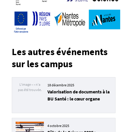
n
a
n
t
e
s
-
Les autres événements
u
n
sur les campus
i
v
-
18 décembre 2025
1
Valorisation de documents à la
6
BU Santé : le cœur organe
-
_
1
7
4 octobre 2025
1