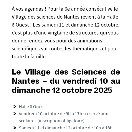
s
s
À vos agendas ! Pour la 6e année consécutive le
:
e
/
Village des sciences de Nantes revient à la Halle
f
/
6 Ouest ! Les samedi 11 et dimanche 12 octobre,
a
u
c'est plus d'une vingtaine de structures qui vous
l
-
s
donne rendez-vous pour des animations
n
e
scientifiques sur toutes les thématiques et pour
e
toute la famille.
w
s
.
Le Village des Sciences de
u
Nantes – du vendredi 10 au
n
dimanche 12 octobre 2025
i
v
Halle 6 Ouest
-
Vendredi 10 octobre de 9h à 17h : réservé aux
n
scolaires (inscription obligatoire)
a
Samedi 11 et dimanche 12 octobre de 10h à 18h :
n