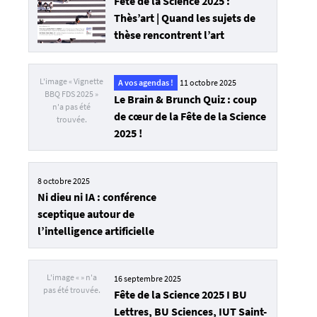
Fête de la Science 2025 :
1
Thès’art | Quand les sujets de
6
thèse rencontrent l’art
3
1
8
A vos agendas !
11 octobre 2025
4
Le Brain & Brunch Quiz : coup
1
de cœur de la Fête de la Science
0
2025 !
9
8
-
8 octobre 2025
j
Ni dieu ni IA : conférence
p
sceptique autour de
g
l’intelligence artificielle
16 septembre 2025
Fête de la Science 2025 I BU
Lettres, BU Sciences, IUT Saint-