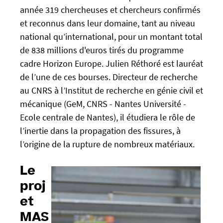
e
année 319 chercheuses et chercheurs confirmés
/
f
et reconnus dans leur domaine, tant au niveau
/
a
u
national qu’international, pour un montant total
l
-
de 838 millions d'euros tirés du programme
s
n
cadre Horizon Europe. Julien Réthoré est lauréat
e
e
de l’une de ces bourses. Directeur de recherche
w
au CNRS à l’Institut de recherche en génie civil et
s
mécanique (GeM, CNRS - Nantes Université -
.
Ecole centrale de Nantes), il étudiera le rôle de
u
l’inertie dans la propagation des fissures, à
n
i
l’origine de la rupture de nombreux matériaux.
v
-
Le
n
proj
a
et
n
t
MAS