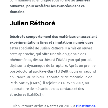
communauté scientifique sous forme de
données
e
ouvertes, pour accélérer les avancées dans ce
5
domaine
.
4
-
Julien Réthoré
b
d
Décrire le comportement des matériaux en associant
_
expérimentations fines et simulations numériques
1
est la spécialité de Julien Rethoré. Il a mis en œuvre
7
cette approche, qui offre une vision globale des
8
phénomènes, dès sa thèse à l’INSA Lyon qui portait
2
déjà sur la dynamique de la rupture. Après un premier
8
post-doctorat aux Pays-Bas (TU Delft), puis un second
9
en France, au sein du Laboratoire de mécanique de
8
Paris-Saclay (LMPS), il rejoint le CNRS en 2007, au
6
Laboratoire de mécanique des contacts et des
6
structures (LaMCoS).
4
9
Julien Réthoré arrive à Nantes en 2016, à
l'institut de