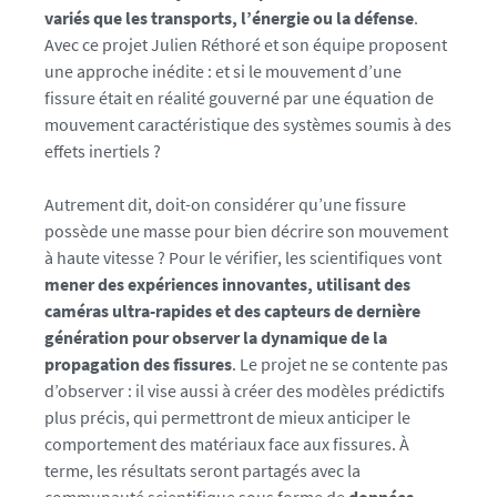
1
variés que les transports, l’énergie ou la défense
.
7
Avec ce projet Julien Réthoré et son équipe proposent
0
une approche inédite : et si le mouvement d’une
1
fissure était en réalité gouverné par une équation de
1
mouvement caractéristique des systèmes soumis à des
1
effets inertiels ?
j
u
Autrement dit, doit-on considérer qu’une fissure
l
possède une masse pour bien décrire son mouvement
i
à haute vitesse ? Pour le vérifier, les scientifiques vont
e
mener des expériences innovantes, utilisant des
n
caméras ultra-rapides et des capteurs de dernière
-
génération pour observer la dynamique de la
r
propagation des fissures
. Le projet ne se contente pas
e
d’observer : il vise aussi à créer des modèles prédictifs
t
plus précis, qui permettront de mieux anticiper le
h
comportement des matériaux face aux fissures. À
o
terme, les résultats seront partagés avec la
r