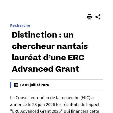
êtes
ici :
Recherche
Distinction : un
chercheur nantais
lauréat d’une ERC
Advanced Grant
h
Le 01 juillet 2026
t
f
t
a
Le Conseil européen de la recherche (ERC) a
p
l
annoncé le 23 juin 2026 les résultats de l'appel
s
s
"ERC Advanced Grant 2025" qui financera cette
: