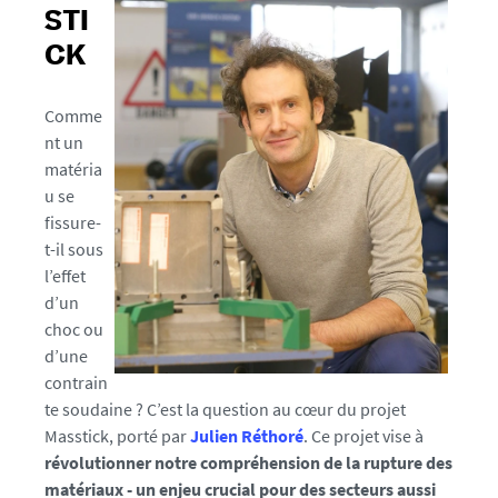
e
STI
s
CK
.
f
r
Comme
/
nt un
m
matéria
e
u se
d
fissure-
i
t-il sous
a
l’effet
s
d’un
/
choc ou
p
d’une
h
contrain
o
te soudaine ? C’est la question au cœur du projet
t
Masstick, porté par
Julien Réthoré
. Ce projet vise à
o
révolutionner notre compréhension de la rupture des
/
matériaux - un enjeu crucial pour des secteurs aussi