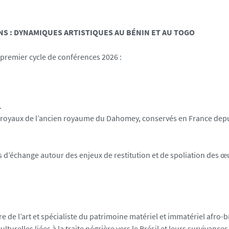
NS : DYNAMIQUES ARTISTIQUES AU BÉNIN ET AU TOGO
premier cycle de conférences 2026 :
.
ors royaux de l’ancien royaume du Dahomey, conservés en France depu
ps d’échange autour des enjeux de restitution et de spoliation des 
de l’art et spécialiste du patrimoine matériel et immatériel afro-br
urelles liées à la traite négrière vers le Brésil et leurs survivances