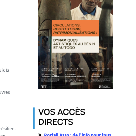
is la
œuvres
VOS ACCÈS
DIRECTS
ésilien.
Portail Asso : de l'info pour tous
 en