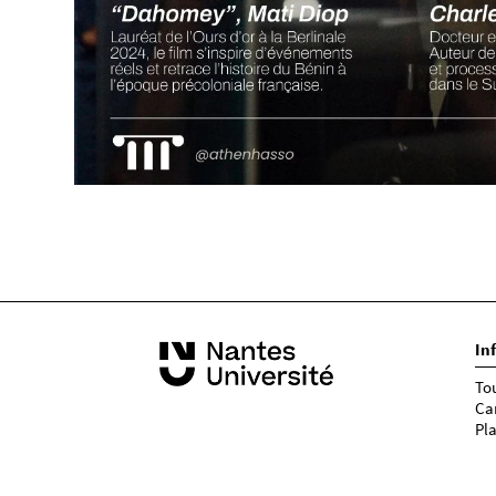
In
To
Ca
Pl