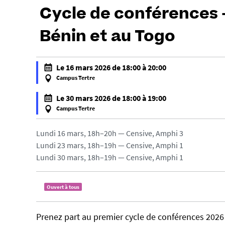
Cycle de conférences 
Bénin et au Togo
h
Le 16 mars 2026 de 18:00 à 20:00
t
Campus Tertre
t
f
Le 30 mars 2026 de 18:00 à 19:00
p
a
Campus Tertre
s
l
f
:
s
a
Lundi 16 mars, 18h–20h — Censive, Amphi 3
/
e
l
Lundi 23 mars, 18h–19h — Censive, Amphi 1
/
f
s
Lundi 30 mars, 18h–19h — Censive, Amphi 1
u
a
e
-
l
f
n
s
Ouvert à tous
a
e
e
l
w
s
Prenez part au premier cycle de conférences 2026
s