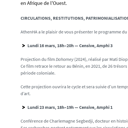
e
en Afrique de l'Ouest.
.
u
n
CIRCULATIONS, RESTITUTIONS, PATRIMONIALISATIO
i
v
AthenHA a le plaisir de vous présenter le programme du 
-
n
Lundi 16 mars, 18h–20h — Censive, Amphi 3
a
n
Projection du film
Dahomey
(2024), réalisé par Mati Diop
t
Ce film retrace le retour au Bénin, en 2021, de 26 trés
e
période coloniale.
s
.
Cette projection ouvrira le cycle et sera suivie d’un tem
f
d’art.
r
/
Lundi 23 mars, 18h–19h — Censive, Amphi 1
m
e
Conférence de Charlemagne Segbedji, docteur en histoire 
d
Ses recherches portent notamment sur les circulations cult