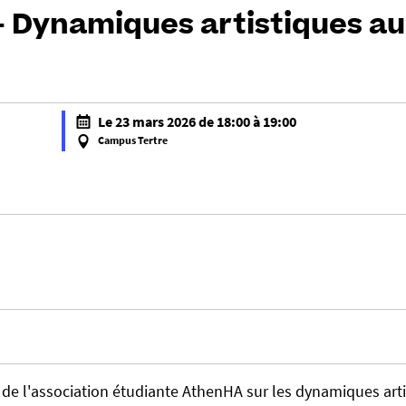
- Dynamiques artistiques au
Le 23 mars 2026 de 18:00 à 19:00
Campus Tertre
f
a
l
s
e
f
a
l
s
e
 de l'association étudiante AthenHA sur les dynamiques art