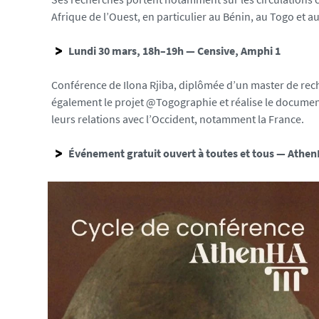
i
Afrique de l’Ouest, en particulier au Bénin, au Togo et au
a
s
Lundi 30 mars, 18h–19h — Censive, Amphi 1
/
p
Conférence de Ilona Rjiba, diplômée d’un master de reche
h
également le projet @Togographie et réalise le docume
o
leurs relations avec l’Occident, notamment la France.
t
o
Événement gratuit ouvert à toutes et tous — Athe
/
1
0
0
0
1
2
1
8