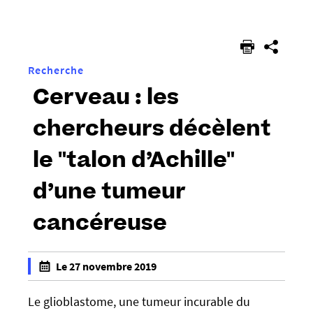
êtes
ici :
Recherche
Cerveau : les
chercheurs décèlent
le "talon d’Achille"
d’une tumeur
cancéreuse
h
Le 27 novembre 2019
t
f
t
a
Le glioblastome, une tumeur incurable du
p