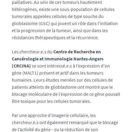
palliatives. Au sein de ces tumeurs hautement
o
hétérogènes, existe une sous-population de cellules
/
tumorales appelées cellules de type souche du
g
glioblastome (GSC) qui jouent un rôle dans l'initiation
l
et la progression de la tumeur, ainsi que dans les
y
résistances thérapeutiques et la récurrence.
o
b
Les chercheur.e.s du
Centre de Recherche en
l
Cancérologie et Immunologie Nantes-Angers
a
(CRCINA)
se sont intéressé.e.s à l’expression d’un
s
gène (MALT1) présent et actif dans les tumeurs
t
humaines. Leurs études menées sur des cellules de
o
patients atteints de glioblastome ont montré que le
m
blocage moléculaire de l’expression de ce gène pouvait
e
être toxique pour les cellules tumorales.
-
o
Par une approche d’imagerie cellulaire, les
p
chercheur.e.s ont également remarqué que le blocage
t
de l’activité du gène - ou la réduction de son
_