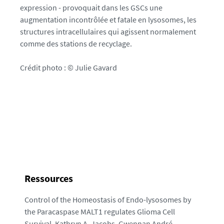
expression - provoquait dans les GSCs une
1
augmentation incontrôlée et fatale en lysosomes, les
5
structures intracellulaires qui agissent normalement
7
comme des stations de recyclage.
4
7
Crédit photo : © Julie Gavard
6
5
1
9
8
2
1
0
-
Ressources
j
p
Control of the Homeostasis of Endo-lysosomes by
g
the Paracaspase MALT1 regulates Glioma Cell
Survival. Kathryn A. Jacobs, Gwennan André-