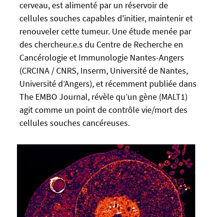
l
cerveau, est alimenté par un réservoir de
s
s
cellules souches capables d'initier, maintenir et
:
e
renouveler cette tumeur. Une étude menée par
/
f
des chercheur.e.s du Centre de Recherche en
/
a
u
Cancérologie et Immunologie Nantes-Angers
l
-
(CRCINA / CNRS, Inserm, Université de Nantes,
s
n
Université d’Angers), et récemment publiée dans
e
e
The EMBO Journal, révèle qu’un gène (MALT1)
w
agit comme un point de contrôle vie/mort des
s
cellules souches cancéreuses.
.
u
n
i
v
-
n
a