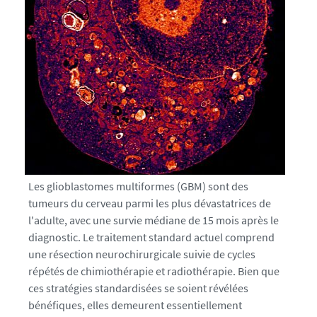
n
t
e
s
.
f
r
/
m
e
d
Les glioblastomes multiformes (GBM) sont des
i
tumeurs du cerveau parmi les plus dévastatrices de
a
l'adulte, avec une survie médiane de 15 mois après le
s
diagnostic. Le traitement standard actuel comprend
/
une résection neurochirurgicale suivie de cycles
p
répétés de chimiothérapie et radiothérapie. Bien que
h
ces stratégies standardisées se soient révélées
o
bénéfiques, elles demeurent essentiellement
t