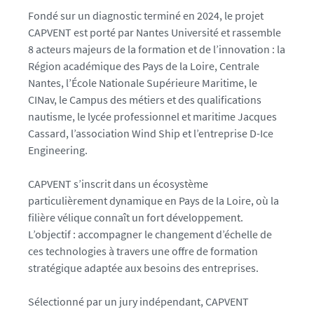
a
Fondé sur un diagnostic terminé en 2024, le projet
n
CAPVENT est porté par Nantes Université et rassemble
t
8 acteurs majeurs de la formation et de l’innovation : la
e
Région académique des Pays de la Loire, Centrale
s
Nantes, l’École Nationale Supérieure Maritime, le
.
CINav, le Campus des métiers et des qualifications
f
nautisme, le lycée professionnel et maritime Jacques
r
Cassard, l’association Wind Ship et l’entreprise D-Ice
/
Engineering.
m
e
CAPVENT s’inscrit dans un écosystème
d
particulièrement dynamique en Pays de la Loire, où la
i
filière vélique connaît un fort développement.
a
L’objectif : accompagner le changement d’échelle de
s
ces technologies à travers une offre de formation
/
stratégique adaptée aux besoins des entreprises.
p
h
Sélectionné par un jury indépendant, CAPVENT
o