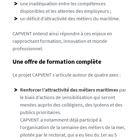
une inadéquation entre les compétences
i
disponibles et les attentes des employeurs ;
l
un déficit d’attractivité des métiers du maritime.
-
w
CAPVENT entend ainsi répondre à ces enjeux en
i
rapprochant formation, innovation et monde
n
professionnel.
d
c
Une offre de formation complète
o
o
Le projet CAPVENT s’articule autour de quatre axes :
p
-
Renforcer l’attractivité des métiers maritimes
par
m
le biais d’actions de sensibilisation qui seront
i
menées auprès des collégiens, des lycéens et des
a
publics prioritaires.
r
CAPVENT a notamment déjà participé à
a
l’organisation de la semaine des métiers de la mer,
k
pilotée par le rectorat, qui a eu lieu du 1er au 5