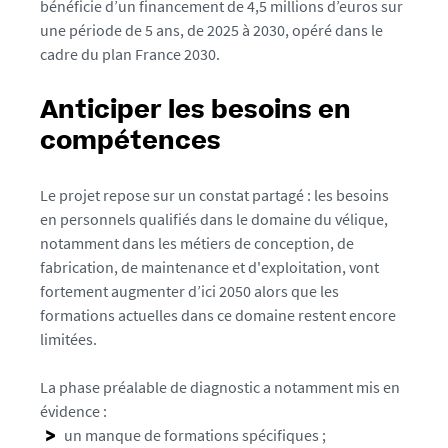
bénéficie d’un financement de 4,5 millions d’euros sur
t
une période de 5 ans, de 2025 à 2030, opéré dans le
o
cadre du plan France 2030.
/
c
o
Anticiper les besoins en
m
compétences
p
u
Le projet repose sur un constat partagé : les besoins
t
en personnels qualifiés dans le domaine du vélique,
e
notamment dans les métiers de conception, de
d
fabrication, de maintenance et d'exploitation, vont
-
fortement augmenter d’ici 2050 alors que les
w
formations actuelles dans ce domaine restent encore
i
limitées.
n
g
La phase préalable de diagnostic a notamment mis en
-
évidence :
s
un manque de formations spécifiques ;
a