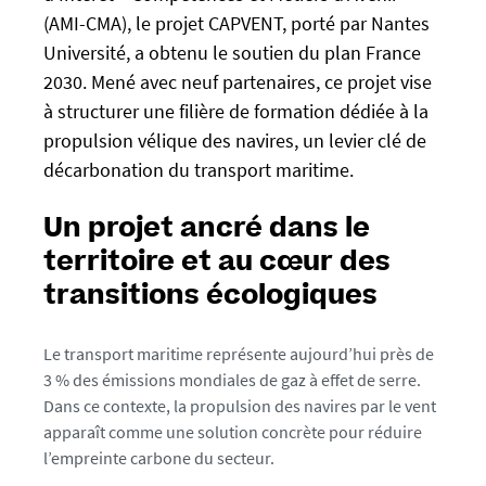
p
(AMI-CMA), le projet CAPVENT, porté par Nantes
s
Université, a obtenu le soutien du plan France
:
2030. Mené avec neuf partenaires, ce projet vise
/
à structurer une filière de formation dédiée à la
/
propulsion vélique des navires, un levier clé de
u
décarbonation du transport maritime.
-
n
Un projet ancré dans le
e
w
territoire et au cœur des
s
transitions écologiques
.
u
Le transport maritime représente aujourd’hui près de
n
3 % des émissions mondiales de gaz à effet de serre.
i
Dans ce contexte, la propulsion des navires par le vent
v
apparaît comme une solution concrète pour réduire
-
l’empreinte carbone du secteur.
n