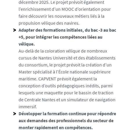
a
décembre 2025. Le projet prévoit également
-
l’enrichissement d’un MOOC d’orientation pour
l
faire découvrir les nouveaux métiers liés à la
i
propulsion vélique des navires.
g
Adapter des formations initiales, du bac -3 au bac
h
+5, pour intégrer les compétences liées au
t
vélique.
_
Au-delà de la coloration vélique de nombreux
1
cursus de Nantes Université et des établissements
7
du consortium, le projet prévoit la création d’un
7
Master spécialisé à l’École nationale supérieure
9
maritime. CAPVENT prévoit également la
2
conception d’outils pédagogiques inédits, parmi
8
lesquels une maquette pour le bassin de traction
8
de Centrale Nantes et un simulateur de navigation
9
immersif.
4
Développer la formation continue pour répondre
7
aux demandes des professionnels du secteur de
7
monter rapidement en compétences.