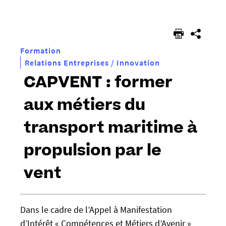
êtes
ici :
Formation
Relations Entreprises / Innovation
CAPVENT : former
aux métiers du
transport maritime à
propulsion par le
vent
h
Dans le cadre de l’Appel à Manifestation
t
d’Intérêt « Compétences et Métiers d’Avenir »
t