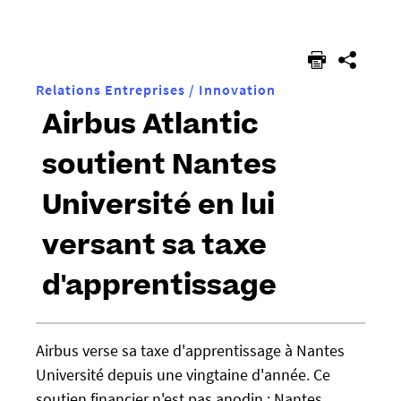
êtes
ici :
Relations Entreprises / Innovation
Airbus Atlantic
soutient Nantes
Université en lui
versant sa taxe
d'apprentissage
h
Airbus verse sa taxe d'apprentissage à Nantes
t
Université depuis une vingtaine d'année. Ce
t
p
soutien financier n'est pas anodin : Nantes