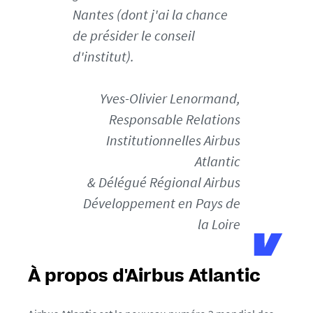
t
Nantes (dont j'ai la chance
i
de présider le conseil
c
-
d'institut).
v
i
Yves-Olivier Lenormand,
g
Responsable Relations
n
e
Institutionnelles Airbus
t
Atlantic
t
& Délégué Régional Airbus
e
Développement en Pays de
_
1
la Loire
6
5
2
À propos d'Airbus Atlantic
1
7