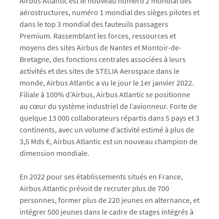
Airbus Atlantic est le nouveau numéro 2 mondial des
3
aérostructures, numéro 1 mondial des sièges pilotes et
0
dans le top 3 mondial des fauteuils passagers
8
Premium. Rassemblant les forces, ressources et
9
moyens des sites Airbus de Nantes et Montoir-de-
1
Bretagne, des fonctions centrales associées à leurs
5
activités et des sites de STELIA Aerospace dans le
4
monde, Airbus Atlantic a vu le jour le 1er janvier 2022.
-
Filiale à 100% d’Airbus, Airbus Atlantic se positionne
j
au cœur du système industriel de l’avionneur. Forte de
p
quelque 13 000 collaborateurs répartis dans 5 pays et 3
g
continents, avec un volume d’activité estimé à plus de
_
3,5 Mds €, Airbus Atlantic est un nouveau champion de
c
dimension mondiale.
r
o
En 2022 pour ses établissements situés en France,
p
Airbus Atlantic prévoit de recruter plus de 700
personnes, former plus de 220 jeunes en alternance, et
intégrer 500 jeunes dans le cadre de stages intégrés à