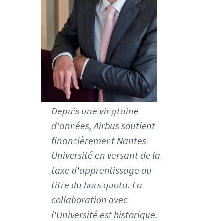
n
t
e
s
.
f
r
/
m
e
Depuis une vingtaine
d
d'années, Airbus soutient
i
financièrement Nantes
a
Université en versant de la
s
/
taxe d'apprentissage au
p
titre du hors quota. La
h
collaboration avec
o
l'Université est historique.
t