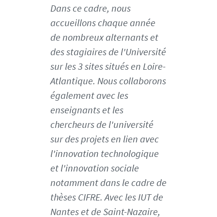
o
Dans ce cadre, nous
/
accueillons chaque année
y
de nombreux alternants et
v
des stagiaires de l'Université
e
s
sur les 3 sites situés en Loire-
-
Atlantique. Nous collaborons
o
également avec les
l
enseignants et les
i
v
chercheurs de l'université
i
sur des projets en lien avec
e
l'innovation technologique
r
et l'innovation sociale
-
l
notamment dans le cadre de
e
thèses CIFRE. Avec les IUT de
n
Nantes et de Saint-Nazaire,
o