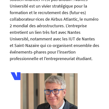
s
Université est un vivier stratégique pour la
:
formation et le recrutement des (futur·es)
/
collaborateur·rices de Airbus Atlantic, le numéro
/
2 mondial des aérostructures. L'entreprise
u
entretient un lien très fort avec Nantes
-
Université, notamment avec les IUT de Nantes
n
et Saint-Nazaire qui co-organisent ensemble des
e
w
événements-phares pour l'insertion
s
professionnelle et l'entrepreneuriat étudiant.
.
u
n
i
v
-
n
a