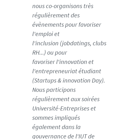
nous co-organisons très
r
m
régulièrement des
a
évènements pour favoriser
n
l'emploi et
d
l'inclusion (jobdatings, clubs
-
a
RH...) ou pour
i
favoriser l'innovation et
r
l'entrepreneuriat étudiant
b
(Startups & innovation Day).
u
s
Nous participons
-
régulièrement aux soirées
a
Université-Entreprises et
t
sommes impliqués
l
a
également dans la
n
gouvernance de l'IUT de