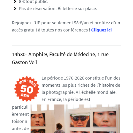
s
8 € tout public.
e
Pas de réservation. Billetterie sur place.
f
a
Rejoignez l’UP pour seulement 58 €/an et profitez d’un
l
accès gratuit à toutes nos conférences !
Cliquez ici
s
e
14h30- Amphi 9, Faculté de Médecine, 1 rue
Gaston Veil
La période 1976-2026 constitue l’un des
moments les plus riches de l’histoire de
la photographie. À l’échelle mondiale.
En France, la période est
particuli
èrement
foisonn
ante : de